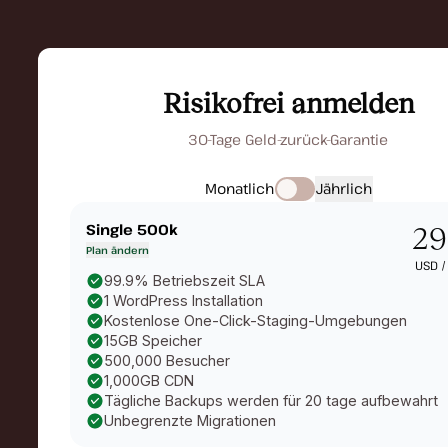
Risikofrei anmelden
30-Tage Geld-zurück-Garantie
Monatlich
Jährlich
Single 500k
29
Plan ändern
USD 
99.9% Betriebszeit SLA
1 WordPress Installation
Kostenlose One-Click-Staging-Umgebungen
15GB Speicher
500,000 Besucher
1,000GB CDN
Tägliche Backups werden für 20 tage aufbewahrt
Unbegrenzte Migrationen