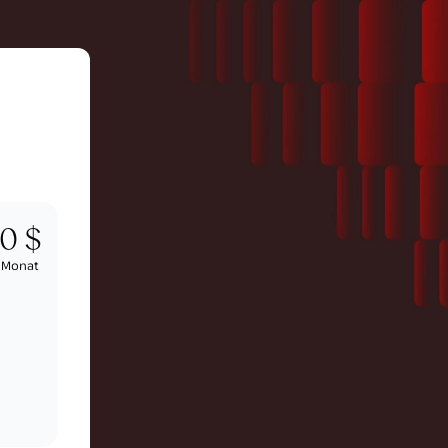
0 $
/
Monat