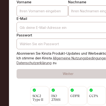
Vorname
Nachname
E-Mail
Passwort
Abonnieren Sie Kinsta Produkt-Updates und Werbeakti
Ich stimme den Kinsta
Allgemeine Nutzungsbedingunge
Datenschutzerklärung
zu.
Weiter
SOC2
ISO
GDPR
CCPA
Type II
27001