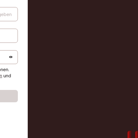
onen.
n
und