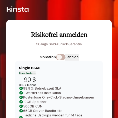
Risikofrei anmelden
30-Tage Geld-zurück-Garantie
Monatlich
Jährlich
Single 65GB
Plan ändern
90 $
USD /
Monat
99.9% Betriebszeit SLA
1 WordPress Installation
Kostenlose One-Click-Staging-Umgebungen
10GB Speicher
500GB CDN
65GB Server Bandbreite
Tägliche Backups werden für 14 tage