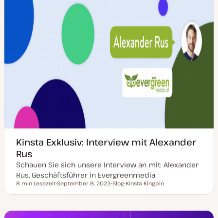
e
r
t
Kinsta Exklusiv: Interview mit Alexander
Rus
Schauen Sie sich unsere Interview an mit: Alexander
Rus, Geschäftsführer in Evergreenmedia
8 min Lesezeit
September 8, 2023
Blog
Kinsta Kingpin
Lesezeit
D
P
T
a
o
h
t
s
e
u
t
m
m
T
a