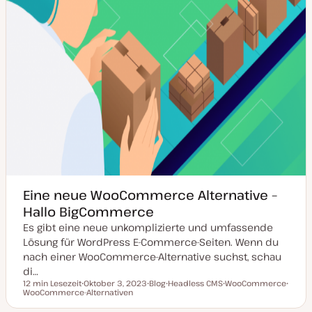
Eine neue WooCommerce Alternative –
Hallo BigCommerce
Es gibt eine neue unkomplizierte und umfassende
Lösung für WordPress E-Commerce-Seiten. Wenn du
nach einer WooCommerce-Alternative suchst, schau
di…
12 min Lesezeit
Oktober 3, 2023
Blog
Headless CMS
WooCommerce
Lesezeit
WooCommerce-Alternativen
D
P
T
T
T
a
o
h
h
h
t
s
e
e
e