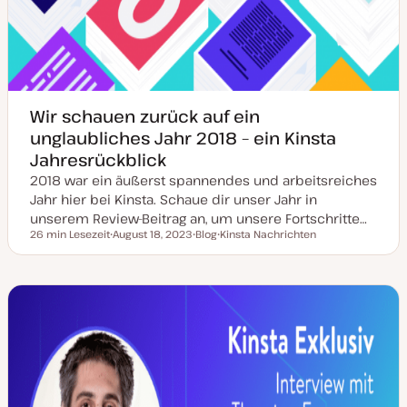
Wir schauen zurück auf ein
unglaubliches Jahr 2018 – ein Kinsta
Jahresrückblick
2018 war ein äußerst spannendes und arbeitsreiches
Jahr hier bei Kinsta. Schaue dir unser Jahr in
unserem Review-Beitrag an, um unsere Fortschritte…
26 min Lesezeit
August 18, 2023
Blog
Kinsta Nachrichten
Lesezeit
D
P
T
a
o
h
t
s
e
u
t
m
m
T
a
a
y
k
p
t
u
a
l
i
s
i