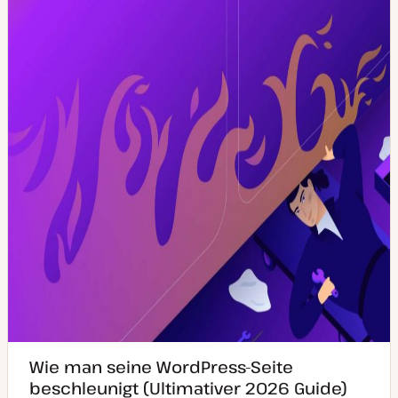
a
y
k
p
t
u
a
l
i
s
i
e
r
t
Wie man seine WordPress-Seite
beschleunigt (Ultimativer 2026 Guide)