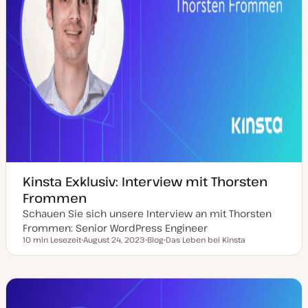
e
r
t
Kinsta Exklusiv: Interview mit Thorsten
Frommen
Schauen Sie sich unsere Interview an mit Thorsten
Frommen: Senior WordPress Engineer
10 min Lesezeit
August 24, 2023
Blog
Das Leben bei Kinsta
Lesezeit
D
P
T
a
o
h
t
s
e
u
t
m
m
T
a
a
y
k
p