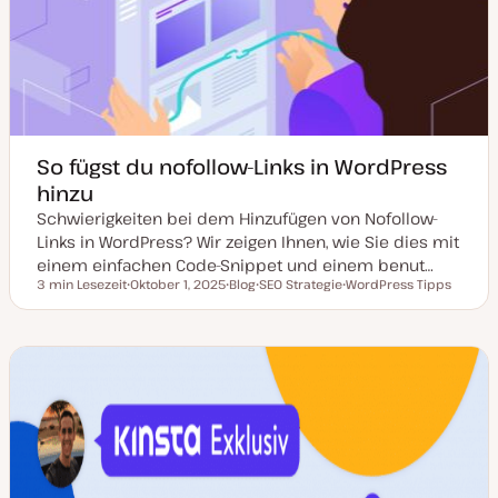
a
l
i
s
i
e
r
t
So fügst du nofollow-Links in WordPress
hinzu
Schwierigkeiten bei dem Hinzufügen von Nofollow-
Links in WordPress? Wir zeigen Ihnen, wie Sie dies mit
einem einfachen Code-Snippet und einem benut…
3 min Lesezeit
Oktober 1, 2025
Blog
SEO Strategie
WordPress Tipps
Lesezeit
D
P
T
T
a
o
h
h
t
s
e
e
u
t
m
m
m
T
a
a
a
y
k
p
t
u
a
l
i
s
i