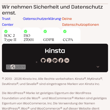
Wir nehmen Sicherheit und Datenschutz
ernst.
Trust
Datenschutzerklärung
Deine
Center
Datenschutzoptionen
SOC 2
ISO
Type II
27001
GDPR
CCPA
Kinsta
Kinsta
Kinsta
Kinsta
Kinsta
Spräche
bei
auf
auf
auf
auf
ändern
GitHub
X
YouTube
Facebook
LinkedIn
© 2013 - 2026 Kinsta Inc. Alle Rechte vorbehalten.
Kinsta®, MyKinsta®,
DevKinsta®, und Sevalla® sind eingetragene Marken von Kinsta Inc.
Die WordPress®-Marke ist geistiges Eigentum der WordPress
Foundation und die Woo®- und WooCommerce®-Marken sind geistiges
Eigentum von WooCommerce, Inc. Die Verwendung der Namen
WordPress®, Woo® und WooCommerce® auf dieser Website dient