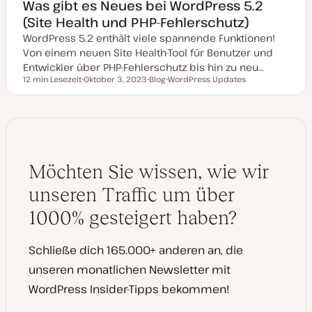
Was gibt es Neues bei WordPress 5.2
(Site Health und PHP-Fehlerschutz)
WordPress 5.2 enthält viele spannende Funktionen!
Von einem neuen Site Health-Tool für Benutzer und
Entwickler über PHP-Fehlerschutz bis hin zu neu…
12 min Lesezeit
Oktober 3, 2023
Blog
WordPress Updates
Lesezeit
D
P
T
a
o
h
t
s
e
u
t
m
m
T
a
a
y
k
p
t
u
Möchten Sie wissen, wie wir
a
l
i
unseren Traffic um über
s
i
1000% gesteigert haben?
e
r
t
Schließe dich 165.000+ anderen an, die
unseren monatlichen Newsletter mit
WordPress Insider-Tipps bekommen!