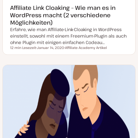
Affiliate Link Cloaking – Wie man es in
WordPress macht (2 verschiedene
Möglichkeiten)
Erfahre, wie man Affiliate-Link-Cloaking in WordPress
einstellt, sowohl mit einem Freemium-Plugin als auch
ohne Plugin mit einigen einfachen Codeau…
12 min Lesezeit
Januar 14, 2020
Affiliate Academy Artikel
Lesezeit
D
P
a
o
t
s
u
t
m
T
a
y
k
p
t
u
a
l
i
s
i
e
r
t