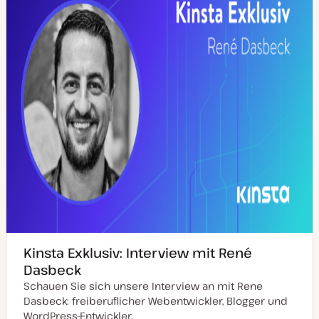
t
u
a
l
i
s
i
e
r
t
Kinsta Exklusiv: Interview mit René
Dasbeck
Schauen Sie sich unsere Interview an mit Rene
Dasbeck: freiberuflicher Webentwickler, Blogger und
WordPress-Entwickler.