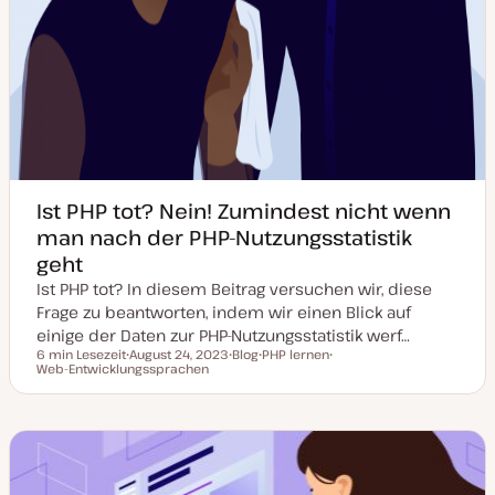
Ist PHP tot? Nein! Zumindest nicht wenn
man nach der PHP-Nutzungsstatistik
geht
Ist PHP tot? In diesem Beitrag versuchen wir, diese
Frage zu beantworten, indem wir einen Blick auf
einige der Daten zur PHP-Nutzungsstatistik werf…
6 min Lesezeit
August 24, 2023
Blog
PHP lernen
Lesezeit
Web-Entwicklungssprachen
D
P
T
T
a
o
h
h
t
s
e
e
u
t
m
m
m
T
a
a
a
y
k
p
t
u