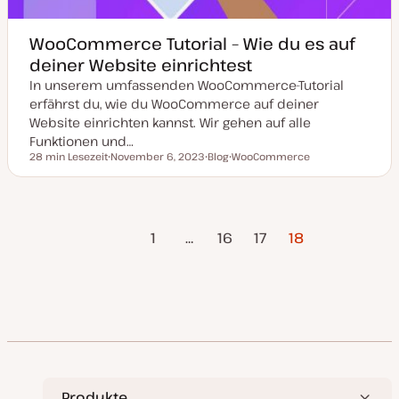
WooCommerce Tutorial – Wie du es auf
deiner Website einrichtest
In unserem umfassenden WooCommerce-Tutorial
erfährst du, wie du WooCommerce auf deiner
Website einrichten kannst. Wir gehen auf alle
Funktionen und…
28 min Lesezeit
November 6, 2023
Blog
WooCommerce
Lesezeit
D
P
T
a
o
h
t
s
e
u
t
m
m
T
a
Vorherige
Seitennummerierung
a
y
1
…
16
17
18
k
p
Seite
t
u
der
a
l
i
Beiträge
s
i
e
r
t
Produkte