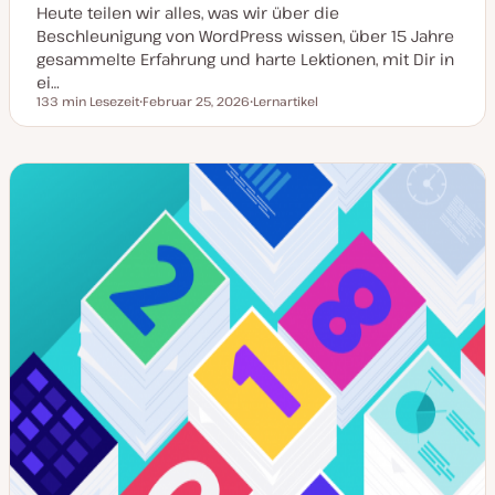
Heute teilen wir alles, was wir über die
Beschleunigung von WordPress wissen, über 15 Jahre
gesammelte Erfahrung und harte Lektionen, mit Dir in
ei…
133 min Lesezeit
Februar 25, 2026
Lernartikel
Lesezeit
D
P
a
o
t
s
u
t
m
T
a
y
k
p
t
u
a
l
i
s
i
e
r
t