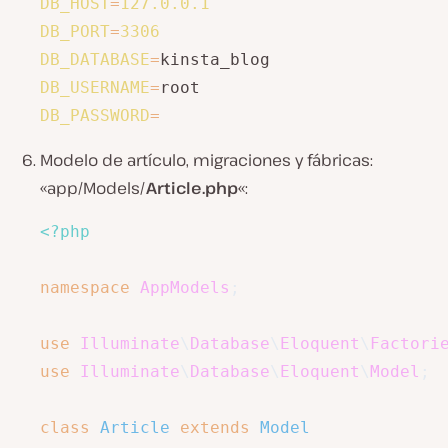
DB_HOST
=
127.0
.0
.1
DB_PORT
=
3306
DB_DATABASE
=
DB_USERNAME
=
DB_PASSWORD
=
Modelo de artículo, migraciones y fábricas:
«app/Models/
Article.php
«:
<?php
namespace
AppModels
;
use
Illuminate
\
Database
\
Eloquent
\
Factori
use
Illuminate
\
Database
\
Eloquent
\
Model
;
class
Article
extends
Model