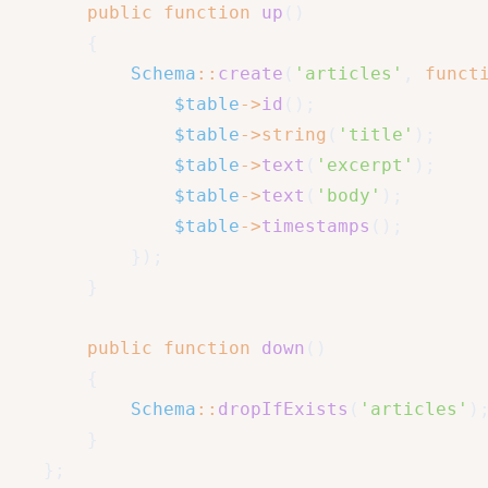
public
function
up
(
)
{
Schema
::
create
(
'articles'
,
funct
$table
->
id
(
)
;
$table
->
string
(
'title'
)
;
$table
->
text
(
'excerpt'
)
;
$table
->
text
(
'body'
)
;
$table
->
timestamps
(
)
;
}
)
;
}
public
function
down
(
)
{
Schema
::
dropIfExists
(
'articles'
)
}
}
;