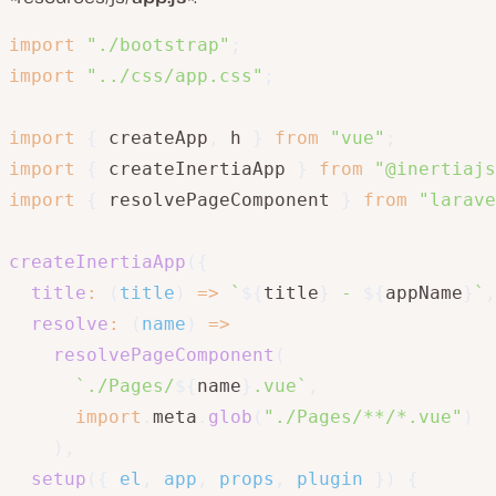
import
"./bootstrap"
;
import
"../css/app.css"
;
import
{
 createApp
,
 h 
}
from
"vue"
;
import
{
 createInertiaApp 
}
from
"@inertiajs
import
{
 resolvePageComponent 
}
from
"larave
createInertiaApp
(
{
title
:
(
title
)
=>
`
${
title
}
 - 
${
appName
}
`
,
resolve
:
(
name
)
=>
resolvePageComponent
(
`
./Pages/
${
name
}
.vue
`
,
import
.
meta
.
glob
(
"./Pages/**/*.vue"
)
)
,
setup
(
{
 el
,
 app
,
 props
,
 plugin 
}
)
{