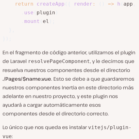
return
createApp
(
{
render
:
(
)
=>
h
(
app
,
 
.
use
(
plugin
)
.
mount
(
el
)
;
}
,
}
)
;
En el fragmento de código anterior, utilizamos el plugin
de Laravel
, y le decimos que
resolvePageComponent
resuelva nuestros componentes desde el directorio
./Pages/$name.vue
. Esto se debe a que guardaremos
nuestros componentes Inertia en este directorio más
adelante en nuestro proyecto, y este plugin nos
ayudará a cargar automáticamente esos
componentes desde el directorio correcto.
Lo único que nos queda es instalar
vitejs/plugin-
:
vue