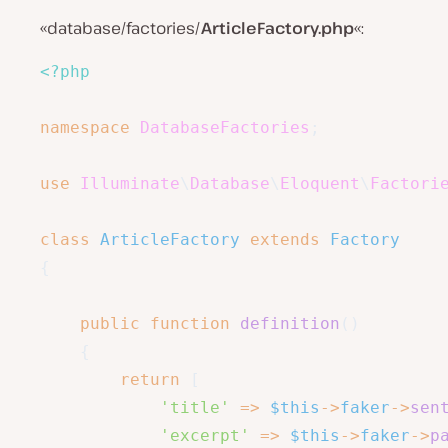
«database/factories/
ArticleFactory.php
«:
<?php
namespace
DatabaseFactories
;
use
Illuminate
\
Database
\
Eloquent
\
Factori
class
ArticleFactory
extends
Factory
{
public
function
definition
(
)
{
return
[
'title'
=>
$this
->
faker
->
sen
'excerpt'
=>
$this
->
faker
->
p