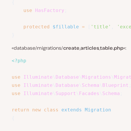
{
use
HasFactory
;
protected
$fillable
=
[
'title'
,
'exc
}
«database/migrations/
create_articles_table.php
«:
<?php
use
Illuminate
\
Database
\
Migrations
\
Migra
use
Illuminate
\
Database
\
Schema
\
Blueprint
use
Illuminate
\
Support
\
Facades
\
Schema
;
return
new
class
extends
Migration
{