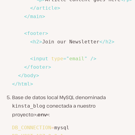
</
article
>
</
main
>
<
footer
>
<
h2
>
Join our Newsletter
</
h2
>
<
input
type
=
"
email
"
/>
</
footer
>
</
body
>
</
html
>
Base de datos local MySQL denominada
conectada a nuestro
kinsta_blog
proyecto:»
.env
«:
DB_CONNECTION
=