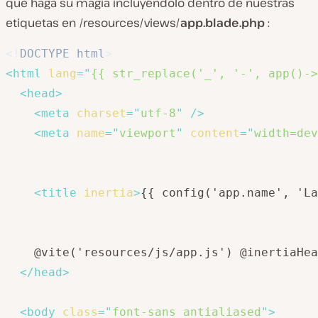
que haga su magia incluyéndolo dentro de nuestras
etiquetas en /resources/views/
app.blade.php
:
<!
DOCTYPE
html
>
<
html
lang
=
"
{{ str_replace('_', '-', app()->
<
head
>
<
meta
charset
=
"
utf-8
"
/>
<
meta
name
=
"
viewport
"
content
=
"
width=dev
<
title
inertia
>
{{ config('app.name', 'La
    @vite('resources/js/app.js') @inertiaHea
</
head
>
<
body
class
=
"
font-sans antialiased
"
>