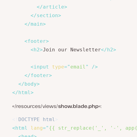
</
article
>
</
section
>
</
main
>
<
footer
>
<
h2
>
Join our Newsletter
</
h2
>
<
input
type
=
"
email
"
/>
</
footer
>
</
body
>
</
html
>
«/resources/views/
show.blade.php
«:
<!
DOCTYPE
html
>
<
html
lang
=
"
{{ str_replace('_', '-', app
<
head
>