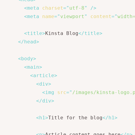
<
meta
charset
=
"
utf-8
"
/>
<
meta
name
=
"
viewport
"
content
=
"
width
<
title
>
Kinsta Blog
</
title
>
</
head
>
<
body
>
<
main
>
<
article
>
<
div
>
<
img
src
=
"
/images/kinsta-logo.
</
div
>
<
h1
>
Title for the blog
</
h1
>
<
p
>
Article content goes here
</
p
>