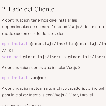
2. Lado del Cliente
A continuación, tenemos que instalar las
dependencias de nuestro frontend Vue.js 3 del mismo
modo que en el lado del servidor:
npm
install
 @inertiajs/inertia @inertiajs/in
yarn
add
 @inertiajs/inertia @inertiajs/inert
A continuación, tienes que instalar Vue.js 3:
npm
install
 vue@next
A continuación, actualiza tu archivo JavaScript principal
para inicializar Inertia.js con Vue.js 3, Vite y Laravel:
«resources/js/
app.js
«: