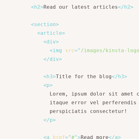
<
h2
>
Read our latest articles
</
h2
>
<
section
>
<
article
>
<
div
>
<
img
src
=
"
/images/kinsta-log
</
div
>
<
h3
>
Title for the blog
</
h3
>
<
p
>
            Lorem, ipsum dolor sit amet c
            itaque error vel perferendis 
            perspiciatis consectetur!

</
p
>
<
a
href
=
"
#
"
>
Read more
</
a
>