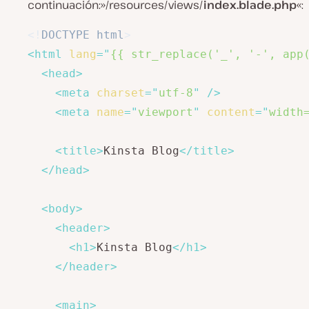
continuación:»/resources/views/
index.blade.php
«:
<!
DOCTYPE
html
>
<
html
lang
=
"
{{ str_replace('_', '-', app
<
head
>
<
meta
charset
=
"
utf-8
"
/>
<
meta
name
=
"
viewport
"
content
=
"
width
<
title
>
Kinsta Blog
</
title
>
</
head
>
<
body
>
<
header
>
<
h1
>
Kinsta Blog
</
h1
>
</
header
>
<
main
>