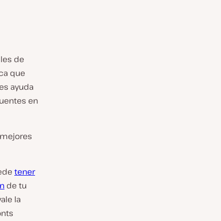
bles de
ica que
tes ayuda
fuentes en
 mejores
uede
tener
ón
de tu
ale la
onts