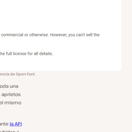
encia de Open Font.
toda una
 aprietos
 el mismo
iante
la API