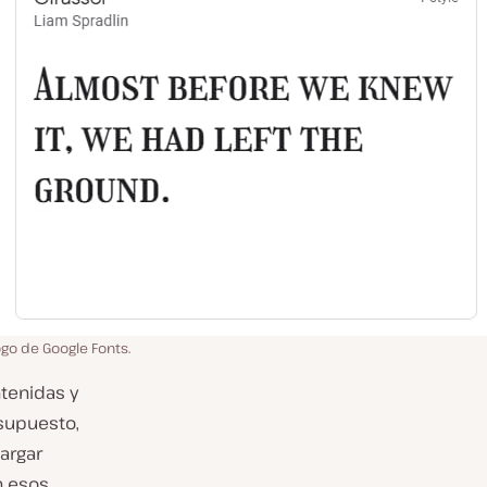
ogo de Google Fonts.
ntenidas y
 supuesto,
argar
n esos