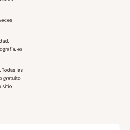
 veces
dad.
ografía, es
. Todas las
o gratuito
 sitio