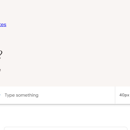
tes
?
e