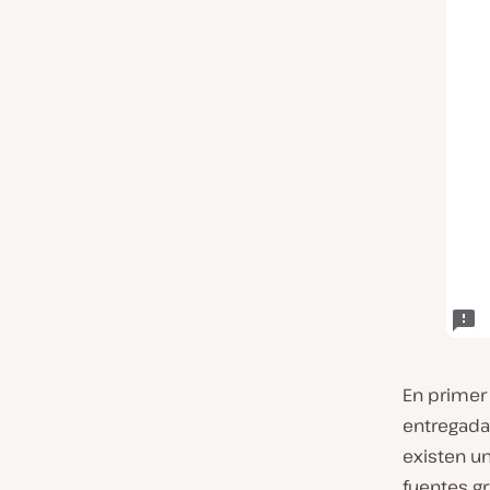
En primer 
entregadas
existen u
fuentes g