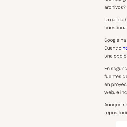
archivos?
La calida
cuestiona
Google ha 
Cuando
no
una opció
En segundo
fuentes de
en proyect
web, e inc
Aunque no 
repositorio