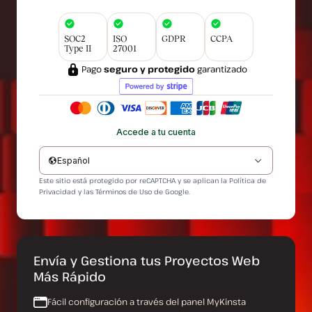
SOC2
ISO
GDPR
CCPA
Type II
27001
Pago
seguro y protegido
garantizado
Accede a tu cuenta
Español
Este sitio está protegido por reCAPTCHA y se aplican la
Política de
Privacidad
y las
Términos de Uso
de Google.
Envía y Gestiona tus Proyectos Web
Más Rápido
Fácil configuración a través del panel MyKinsta