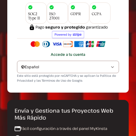
SOC2
ISO
GDPR
CCPA
Type II
27001
Pago
seguro y protegido
garantizado
Accede a tu cuenta
Español
Este sitio está protegido por reCAPTCHA y se aplican la
Política de
Privacidad
y las
Términos de Uso
de Google.
Envía y Gestiona tus Proyectos Web
Más Rápido
Fácil configuración a través del panel MyKinsta