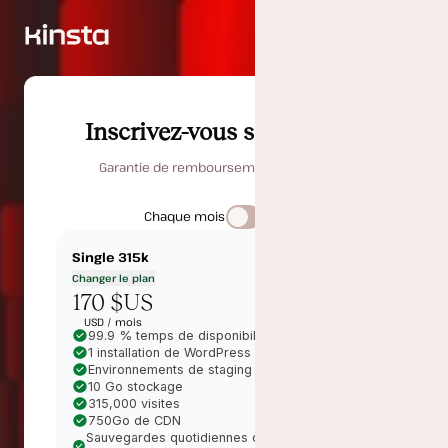
Inscrivez-vous sans risque
Garantie de remboursement de 30 jours
Chaque mois
Annuel
Single 315k
Changer le plan
170 $US
USD /
mois
99.9 % temps de disponibilité SLA
1 installation de WordPress
Environnements de staging gratuits en un clic
10 Go stockage
315,000 visites
750Go de CDN
Sauvegardes quotidiennes conservées pour 14