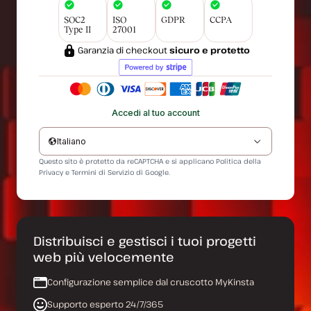
SOC2
ISO
GDPR
CCPA
Type II
27001
Garanzia di checkout
sicuro e protetto
Accedi al tuo account
Italiano
Questo sito è protetto da reCAPTCHA e si applicano
Politica della
Privacy
e
Termini di Servizio
di Google.
Distribuisci e gestisci i tuoi progetti
web più velocemente
Configurazione semplice dal cruscotto MyKinsta
Supporto esperto 24/7/365