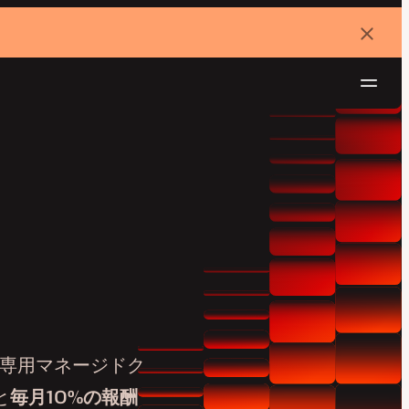
バ
ナ
ー
を
ナ
閉
じ
ビ
る
ゲ
無料でお試し
ー
シ
ョ
ン
ss専用マネージドク
と
毎月10%の報酬