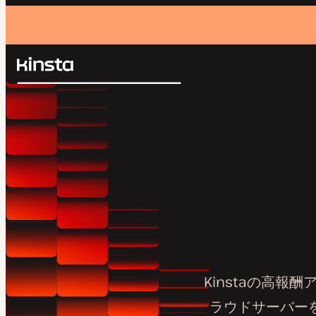
Kinsta®
検
プラットフォーム
索
ソリューション
ログイン
価格設定
リソース
お問い合わせ
Kinstaの高報
ラウドサーバー