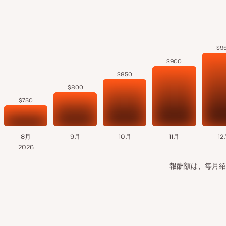
$9
$900
$850
$800
$750
8月
9月
10月
11月
12
2026
報酬額は、毎月紹