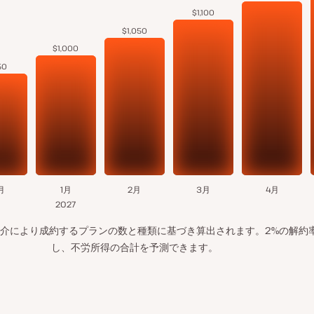
$1,100
$1,050
$1,000
50
月
1月
2月
3月
4月
2027
介により成約するプランの数と種類に基づき算出されます。2%の解約
し、不労所得の合計を予測できます。