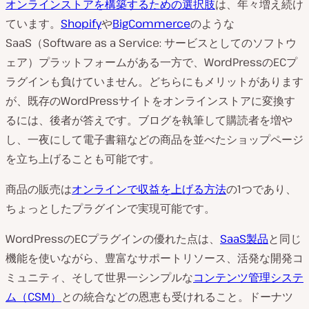
オンラインストアを構築するための選択肢
は、年々増え続け
ています。
Shopify
や
BigCommerce
のような
SaaS（Software as a Service: サービスとしてのソフトウ
ェア）プラットフォームがある一方で、WordPressのECプ
ラグインも負けていません。どちらにもメリットがあります
が、既存のWordPressサイトをオンラインストアに変換す
るには、後者が答えです。ブログを執筆して購読者を増や
し、一夜にして電子書籍などの商品を並べたショップページ
を立ち上げることも可能です。
商品の販売は
オンラインで収益を上げる方法
の1つであり、
ちょっとしたプラグインで実現可能です。
WordPressのECプラグインの優れた点は、
SaaS製品
と同じ
機能を使いながら、豊富なサポートリソース、活発な開発コ
ミュニティ、そして世界一シンプルな
コンテンツ管理システ
ム（CSM）
との統合などの恩恵も受けれること。ドーナツ