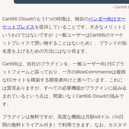
Cart66 
Cart66 Cloudのもう1つの特徴は、独自の
ベンダー向けマー
ケットプレイス
を提供していることです。大きなメリットと
いうわけではないですが（一般ユーザーはCart66のマーケ
ットプレイスで買い物することはないため）、ブランドの知
名度を上げるための方法にはなり得ます。
Cart66は、自社のプラグインを、一般ユーザー向けECプラ
ットフォームと謳っており、一方のWooCommerceは複雑
なECサイトを構築する開発者向けと述べています。これに
は賛否ありますが、すべての必要機能がプラグインに組み込
まれているという点は、間違いなくCart66 Cloudの強みで
す。
プラグインは無料ですが、高度な機能は月額49ドル（14日
間の無料トライアル付き）で利用できます。なお、カスタマ