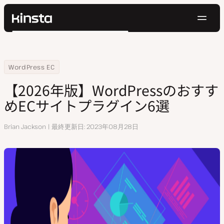
ナ
Kinsta®
検
ビ
プラットフォーム
索
ゲ
ソリューション
ログイン
無料でお試し
ー
Home
リソースセンター
【2024年版】WordPressのおすすめECサイトプラグイン6選
WordPress EC
価格設定
リソース
シ
【2026年版】WordPressのおすす
お問い合わせ
ョ
めECサイトプラグイン6選
ン
執
Brian Jackson
最終更新日
2023年08月28日
筆