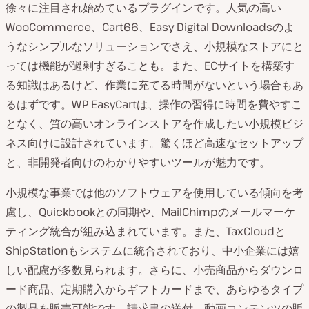
徐々に注目され始めているプラグインです。人気の高い
WooCommerce、Cart66、Easy Digital Downloadsのよ
うなシンプルなソリューションでさえ、小規模なストアにと
っては機能が過剰すぎることも。また、ECサイトを構築す
る知識はあるけど、作業に充てる時間がないという場合もあ
るはずです。WP EasyCartは、操作の習得に時間を費やすこ
となく、質の高いオンラインストアを作成したい小規模ビジ
ネス向けに設計されています。驚くほど高速なセットアップ
と、非開発者向けのわかりやすいツールが魅力です。
小規模な事業では他のソフトウェアを使用している傾向を考
慮し、Quickbookとの同期や、MailChimpのメールマーケ
ティング統合が組み込まれています。また、TaxCloudと
ShipStationもシステムに統合されており、中小企業には嬉
しい配慮が多数見られます。さらに、小売商品からダウンロ
ード商品、定期購入からギフトカードまで、あらゆるタイプ
の製品を販売可能です。請求書の送付、動画コンテンツの販