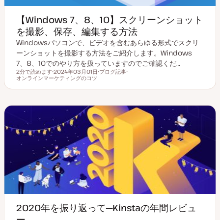
【Windows 7、8、10】スクリーンショット
を撮影、保存、編集する方法
Windowsパソコンで、ビデオを含むあらゆる形式でスクリ
ーンショットを撮影する方法をご紹介します。Windows
7、8、10でのやり方を扱っていますのでご確認くだ…
2分で読めます
2024年03月01日
ブログ記事
読むのにかかる時間
オンラインマーケティングのコツ
更
投
ト
新
稿
ピ
日
タ
ッ
イ
ク
プ
2020年を振り返って─Kinstaの年間レビュ
ー