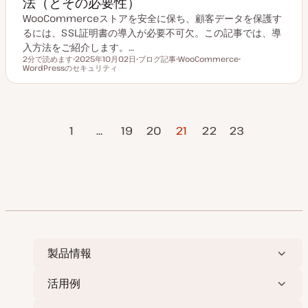
法（とその必要性）
WooCommerceストアを安全に保ち、顧客データを保護す
るには、SSL証明書の導入が必要不可欠。この記事では、導
入方法をご紹介します。…
2分で読めます
2025年10月02日
ブログ記事
WooCommerce
読むのにかかる時間
WordPressのセキュリティ
更
投
ト
ト
新
稿
ピ
ピ
日
タ
ッ
ッ
イ
ク
ク
プ
投
のページ
1
…
19
20
21
22
次のページ
23
稿
の
ペ
ー
ジ
送
り
製品情報
活用例