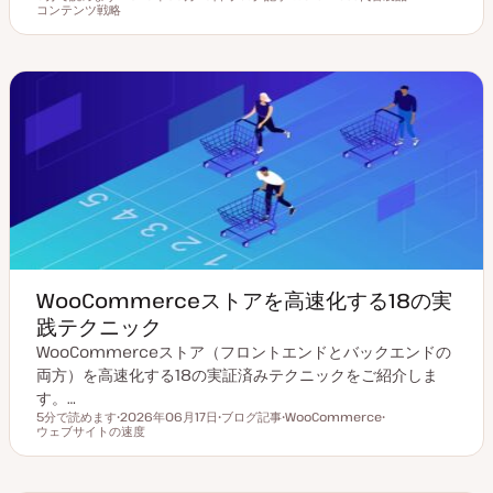
読むのにかかる時間
コンテンツ戦略
更
投
ト
ト
新
稿
ピ
ピ
日
タ
ッ
ッ
イ
ク
ク
プ
WooCommerceストアを高速化する18の実
践テクニック
WooCommerceストア（フロントエンドとバックエンドの
両方）を高速化する18の実証済みテクニックをご紹介しま
す。…
5分で読めます
2026年06月17日
ブログ記事
WooCommerce
読むのにかかる時間
ウェブサイトの速度
更
投
ト
ト
新
稿
ピ
ピ
日
タ
ッ
ッ
イ
ク
ク
プ