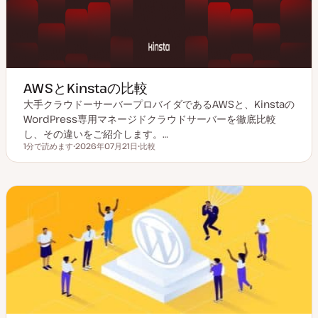
AWSとKinstaの比較
大手クラウドーサーバープロバイダであるAWSと、Kinstaの
WordPress専用マネージドクラウドサーバーを徹底比較
し、その違いをご紹介します。…
1分で読めます
2026年07月21日
比較
読むのにかかる時間
更
投
新
稿
日
タ
イ
プ