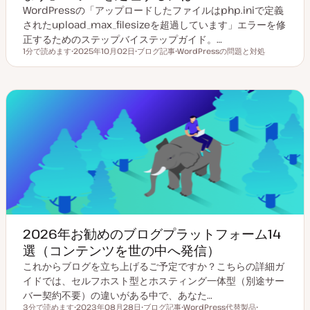
WordPressの「アップロードしたファイルはphp.iniで定義
されたupload_max_filesizeを超過しています」エラーを修
正するためのステップバイステップガイド。…
1分で読めます
2025年10月02日
ブログ記事
WordPressの問題と対処
読むのにかかる時間
更
投
ト
新
稿
ピ
日
タ
ッ
イ
ク
プ
2026年お勧めのブログプラットフォーム14
選（コンテンツを世の中へ発信）
これからブログを立ち上げるご予定ですか？こちらの詳細ガ
イドでは、セルフホスト型とホスティング一体型（別途サー
バー契約不要）の違いがある中で、あなた…
3分で読めます
2023年08月28日
ブログ記事
WordPress代替製品