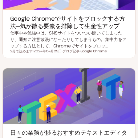
Google Chromeでサイトをブロックする方
法─気が散る要素を排除して生産性アップ
仕事中や勉強中は、SNSサイトをついつい開いてしまった
り、通知に注意散漫になったりしてしまうもの。集中力をア
ップする方法として、Chromeでサイトをブロッ…
2分で読めます
2024年04月25日
ブログ記事
Google Chrome
読むのにかかる時間
更
投
ト
新
稿
ピ
日
タ
ッ
イ
ク
プ
日々の業務が捗るおすすめテキストエディタ