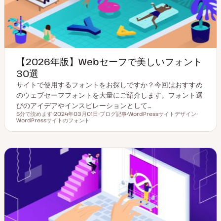
【2026年版】Webセーフで美しいフォント
30選
サイトで使用するフォントをお探しですか？今回はおすすめ
のウェブセーフフォントを大量にご紹介します。フォント選
びのアイデアやインスピレーションとして…
5分で読めます
2024年03月01日
ブログ記事
WordPressサイトデザイン
読むのにかかる時間
WordPressサイトのフォント
更
投
ト
ト
新
稿
ピ
ピ
日
タ
ッ
ッ
イ
ク
ク
プ