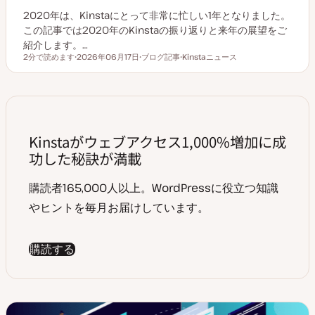
2020年は、Kinstaにとって非常に忙しい1年となりました。
この記事では2020年のKinstaの振り返りと来年の展望をご
紹介します。…
2分で読めます
2026年06月17日
ブログ記事
Kinstaニュース
読むのにかかる時間
更
投
ト
新
稿
ピ
日
タ
ッ
イ
ク
プ
Kinstaがウェブアクセス1,000%増加に成
功した秘訣が満載
購読者165,000人以上。WordPressに役立つ知識
やヒントを毎月お届けしています。
購読する