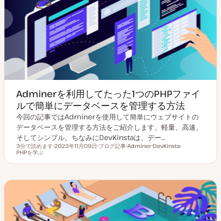
Adminerを利用してたった1つのPHPファイ
ルで簡単にデータベースを管理する方法
今回の記事ではAdminerを使用して簡単にウェブサイトの
データベースを管理する方法をご紹介します。軽量、高速、
そしてシンプル。ちなみにDevKinstaは、デー…
3分で読めます
2023年11月09日
ブログ記事
Adminer
DevKinsta
読むのにかかる時間
PHPを学ぶ
更
投
ト
ト
ト
新
稿
ピ
ピ
ピ
日
タ
ッ
ッ
ッ
イ
ク
ク
ク
プ