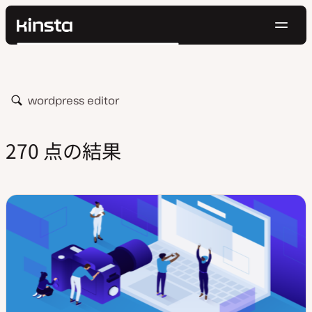
ナ
Kinsta®
検
ビ
プラットフォーム
索
ゲ
ソリューション
ログイン
無料でお試し
ー
価格設定
検
リソース
シ
索
お問い合わせ
ョ
270 点の結果
ン