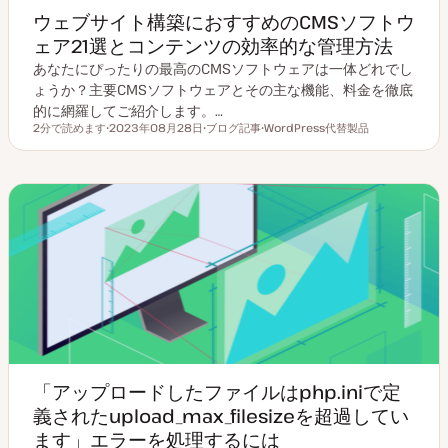
ウェブサイト構築におすすめのCMSソフトウ
ェア21選とコンテンツの効率的な管理方法
あなたにぴったりの最高のCMSソフトウェアは一体どれでし
ょうか？主要CMSソフトウェアとその主な機能、料金を徹底
的に網羅してご紹介します。…
2分で読めます
2023年08月28日
ブログ記事
WordPress代替製品
読むのにかかる時間
更
投
ト
新
稿
ピ
日
タ
ッ
イ
ク
プ
「アップロードしたファイルはphp.iniで定
義されたupload_max_filesizeを超過してい
ます」エラーを処理するには