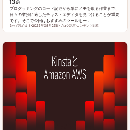
13選
プログラミングのコード記述から単にメモを取る作業まで、
日々の業務に適したテキストエディタを見つけることが重要
です。そこで今回はおすすめのツールを一…
3分で読めます
2023年08月25日
ブログ記事
コンテンツ戦略
読むのにかかる時間
更
投
ト
新
稿
ピ
日
タ
ッ
イ
ク
プ