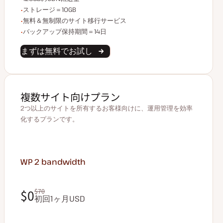
ストレージ容量
ストレージ＝10GB
無制限のサイト移行
無料＆無制限のサイト移行サービス
バックアップデータ保持
バックアップ保持期間＝14日
まずは無料でお試し
複数サイト向けプラン
2つ以上のサイトを所有するお客様向けに、運用管理を効率
化するプランです。
WP 2
bandwidth
$0
$70
初回1ヶ月USD
$0