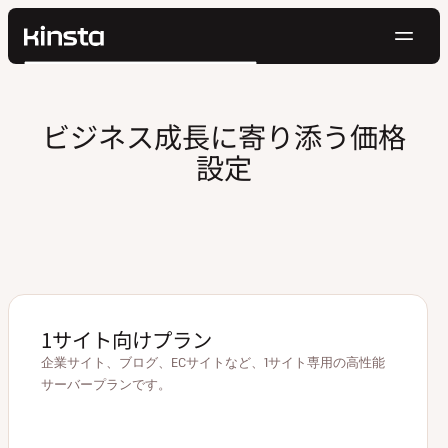
ナ
Kinsta®
検
ビ
プラットフォーム
索
ゲ
ソリューション
ログイン
無料でお試し
ビジネス成長に寄り添う価格
ー
価格設定
設定
リソース
シ
お問い合わせ
ョ
ン
1サイト向けプラン
企業サイト、ブログ、ECサイトなど、1サイト専用の高性能
サーバープランです。