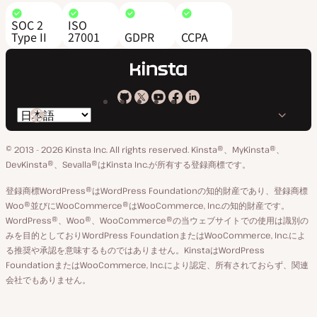
SOC 2
ISO
Type II
27001
GDPR
CCPA
Kinsta
Kinsta
Kinsta
Kinsta
Kinsta
言
の
の
の
の
の
語
GitHub
X
YouTube
Facebook
LinkedIn
© 2013 - 2026 Kinsta Inc. All rights reserved.
Kinsta®、MyKinsta®、
の
ア
ペ
DevKinsta®、Sevalla®はKinsta Inc.が所有する登録商標です。
切
カ
ー
登録商標WordPress®はWordPress Foundationの知的財産であり、登録商標
り
ウ
ジ
Woo®並びにWooCommerce®はWooCommerce, Inc.の知的財産です。
替
WordPress®、Woo®、WooCommerce®の当ウェブサイトでの使用は識別の
ン
え
みを目的としておりWordPress FoundationまたはWooCommerce, Inc.によ
ト
る推奨や承認を意味するものではありません。KinstaはWordPress
FoundationまたはWooCommerce, Inc.により認定、所有されておらず、関連
会社でもありません。