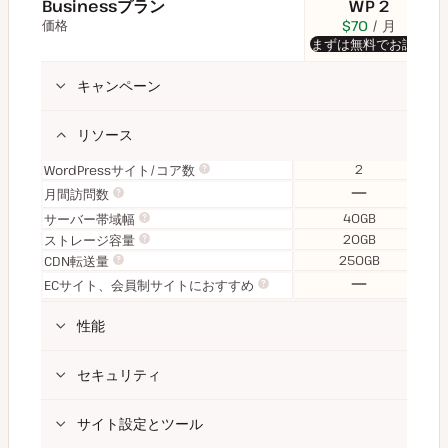
Businessプラン
WP 2
価格
$59
USD
$70
USD
月
$9
U
月
まずは無料でお試し
（年払い）
（
キャンペーン
リソース
2
WordPressサイト/コア数
な
月間訪問数
し
40GB
サーバー帯域幅
20GB
ストレージ容量
250GB
CDN転送量
な
ECサイト、会員制サイトにおすすめ
し
性能
セキュリティ
サイト設定とツール