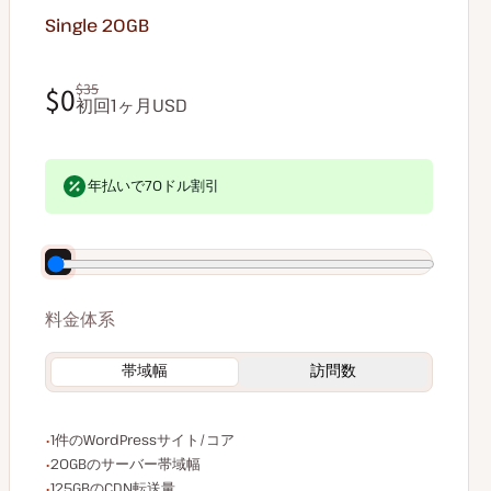
Single 20GB
$0
$35
初回1ヶ月USD
$0
$35
契約時のお支払い額＝$0（1ヶ月経過後から$35で自動更新）
年払いで70ドル割引
料金体系
帯域幅
訪問数
WordPressサイト/コア数
1件のWordPressサイト/コア
サーバー帯域幅
20GBのサーバー帯域幅
CDN転送量
125GBのCDN転送量