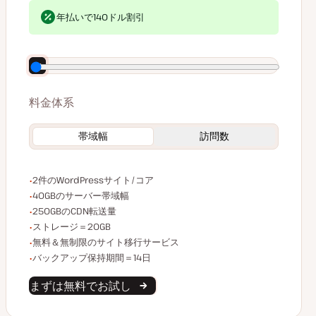
$70
契約時のお支払い額＝$0（1ヶ月経過後から$70で自動更新）
年払いで140ドル割引
料金体系
帯域幅
訪問数
WordPressサイト/コア数
2件のWordPressサイト/コア
サーバー帯域幅
40GBのサーバー帯域幅
CDN転送量
250GBのCDN転送量
ストレージ容量
ストレージ＝20GB
無制限のサイト移行
無料＆無制限のサイト移行サービス
バックアップデータ保持
バックアップ保持期間＝14日
まずは無料でお試し