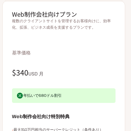
Web制作会社向けプラン
複数のクライアントサイトを管理するお客様向けに、効率
化、拡張、ビジネス成長を支援するプランです。
基準価格
$340
USD
月
$284
現在のお支払い額＝$3,400
年払いで680ドル割引
USD
月
Web制作会社向け特別特典
エージェンシー限定特典の例
最大150万円相当のサーバークレジット（条件あり）