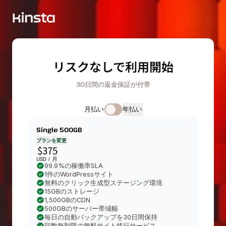
リスクなしで利用開始
30日間の返金保証が付帯
月払い
年払い
Single 500GB
プランを変更
$375
USD /
月
99.9%の稼働率SLA
1件のWordPressサイト
無料のクリック生成型ステージング環境
15GBのストレージ
1,500GBのCDN
500GBのサーバー帯域幅
毎日の自動バックアップを30日間保持
回数無制限の無料サイト移行サービス