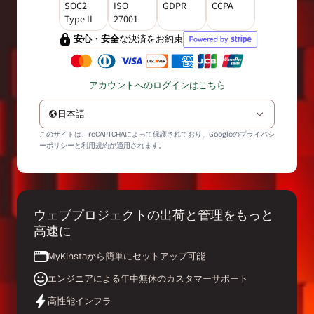
SOC2
ISO
GDPR
CCPA
Type II
27001
安心・安全
な決済をお約束
アカウントへのログインはこちら
日本語
このサイトは、reCAPTCHAによって保護されており、Googleの
プライバシ
ーポリシー
と
利用規約
が適用されます。
ウェブプロジェクトの出荷と管理をもっと
高速に
MyKinstaから簡単にセットアップ可能
エンジニアによる年中無休のカスタマーサポート
高性能インフラ