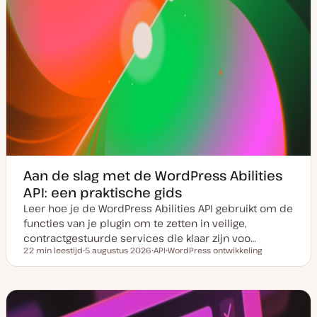
Aan de slag met de WordPress Abilities
API: een praktische gids
Leer hoe je de WordPress Abilities API gebruikt om de
functies van je plugin om te zetten in veilige,
contractgestuurde services die klaar zijn voo…
22 min leestijd
5 augustus 2026
API
WordPress ontwikkeling
Leestijd
D
O
O
a
n
n
t
d
d
u
e
e
m
r
r
v
w
w
a
e
e