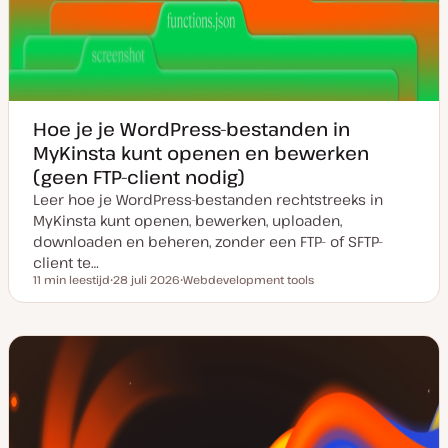
Hoe je je WordPress-bestanden in
MyKinsta kunt openen en bewerken
(geen FTP-client nodig)
Leer hoe je WordPress-bestanden rechtstreeks in
MyKinsta kunt openen, bewerken, uploaden,
downloaden en beheren, zonder een FTP- of SFTP-
client te…
11 min leestijd
28 juli 2026
Webdevelopment tools
Leestijd
D
O
a
n
t
d
u
e
m
r
v
w
a
e
n
r
u
p
p
d
a