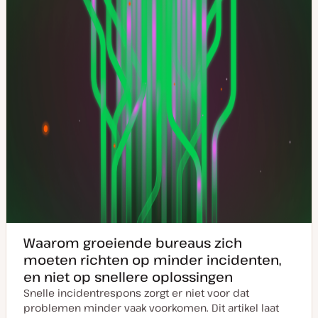
d
a
t
e
Waarom groeiende bureaus zich
moeten richten op minder incidenten,
en niet op snellere oplossingen
Snelle incidentrespons zorgt er niet voor dat
problemen minder vaak voorkomen. Dit artikel laat