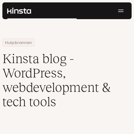
Navig
Kinsta®
Zoeken
Platform
Oplossingen
Inloggen
Probeer gratis
Prijzen
Home
Blog
Hulpbronnen
Bronnen
Kinsta blog -
Contact
WordPress,
webdevelopment &
tech tools