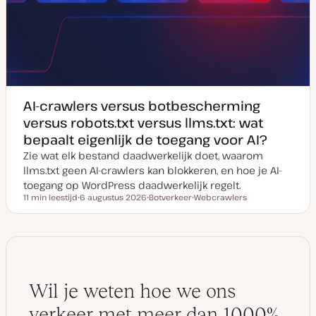
AI-crawlers versus botbescherming
versus robots.txt versus llms.txt: wat
bepaalt eigenlijk de toegang voor AI?
Zie wat elk bestand daadwerkelijk doet, waarom
llms.txt geen AI-crawlers kan blokkeren, en hoe je AI-
toegang op WordPress daadwerkelijk regelt.
11 min leestijd
6 augustus 2026
Botverkeer
Webcrawlers
Leestijd
D
O
O
a
n
n
t
d
d
u
e
e
m
r
r
v
w
w
a
e
e
n
r
r
u
p
p
Wil je weten hoe we ons
p
d
a
verkeer met meer dan 1000%