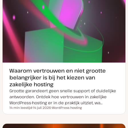
Waarom vertrouwen en niet grootte
belangrijker is bij het kiezen van
zakelijke hosting
Grootte garandeert geen snelle support of duidelijke
antwoorden. Ontdek hoe vertrouwen in zakelijke
WordPress-hosting er in de praktijk uitziet, wa…
14 min leestijd
14 juli 2026
WordPress hosting
Leestijd
D
O
a
n
t
d
u
e
m
r