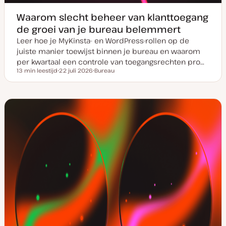
Waarom slecht beheer van klanttoegang
de groei van je bureau belemmert
Leer hoe je MyKinsta- en WordPress-rollen op de
juiste manier toewijst binnen je bureau en waarom
per kwartaal een controle van toegangsrechten pro…
13 min leestijd
22 juli 2026
Bureau
Leestijd
D
O
a
n
t
d
u
e
m
r
v
w
a
e
n
r
u
p
p
d
a
t
e