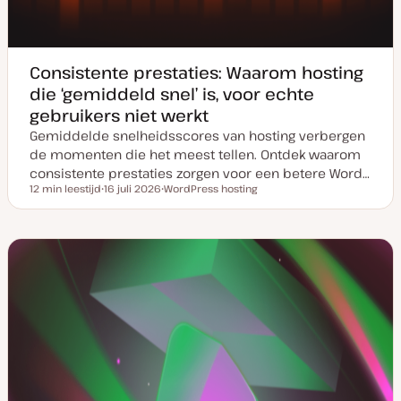
Consistente prestaties: Waarom hosting
die ‘gemiddeld snel’ is, voor echte
gebruikers niet werkt
Gemiddelde snelheidsscores van hosting verbergen
de momenten die het meest tellen. Ontdek waarom
consistente prestaties zorgen voor een betere Word…
12 min leestijd
16 juli 2026
WordPress hosting
Leestijd
D
O
a
n
t
d
u
e
m
r
v
w
a
e
n
r
u
p
p
d
a
t
e