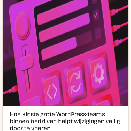
n
r
r
u
p
p
p
d
a
t
e
Hoe Kinsta grote WordPress-teams
binnen bedrijven helpt wijzigingen veilig
door te voeren