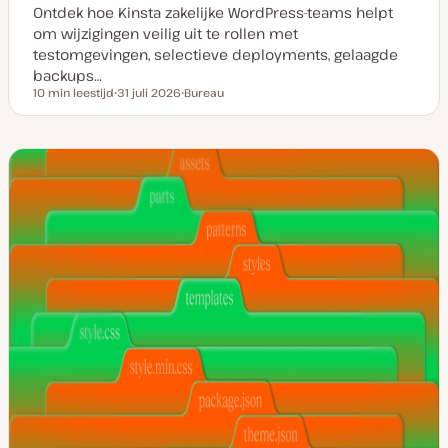
Ontdek hoe Kinsta zakelijke WordPress-teams helpt
om wijzigingen veilig uit te rollen met
testomgevingen, selectieve deployments, gelaagde
backups…
10 min leestijd
31 juli 2026
Bureau
Leestijd
D
O
a
n
t
d
u
e
m
r
v
w
a
e
n
r
u
p
p
d
a
t
e