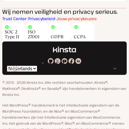
Wij nemen veiligheid en privacy serieus.
Trust Center
Privacybeleid
Jouw privacykeuzes
SOC 2
ISO
Type II
27001
GDPR
CCPA
Kinsta
Kinsta
Kinsta
Kinsta
Kinsta
Selecteer
op
op
op
op
op
taal
GitHub
X
YouTube
Facebook
Linkedin
© 2013 - 2026 Kinsta Inc. Alle rechten voorbehouden.
Kinsta®,
MyKinsta®, DevKinsta® en Sevalla® zijn handelsmerken in eigendom van
Kinsta Inc.
Het WordPress® handelsmerk is het intellectuele eigendom van de
WordPress Foundation, en de Woo® en WooCommerce®
handelsmerken zijn het intellectuele eigendom van WooCommerce,
Inc. Het gebruik van de WordPress®, Woo®, en WooCommerce® namen