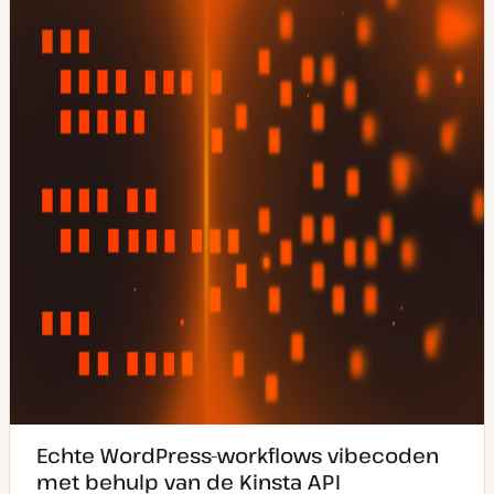
v
w
a
e
n
r
u
p
p
d
a
t
e
Echte WordPress-workflows vibecoden
met behulp van de Kinsta API