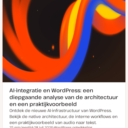
t
e
AI-integratie en WordPress: een
diepgaande analyse van de architectuur
en een praktijkvoorbeeld
Ontdek de nieuwe AI-infrastructuur van WordPress.
Bekijk de native architectuur, de interne workflows en
een praktijkvoorbeeld van audio naar tekst.
25 min leestijd
28 juli 2026
WordPress ontwikkeling