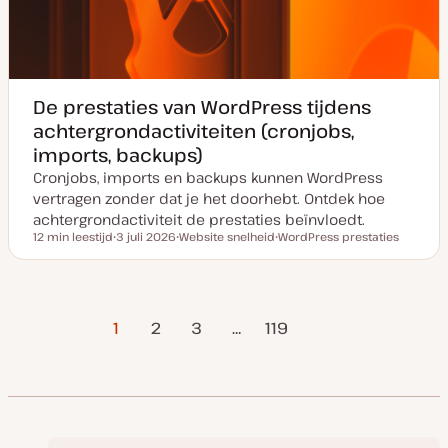
De prestaties van WordPress tijdens
achtergrondactiviteiten (cronjobs,
imports, backups)
Cronjobs, imports en backups kunnen WordPress
vertragen zonder dat je het doorhebt. Ontdek hoe
achtergrondactiviteit de prestaties beïnvloedt.
12 min leestijd
3 juli 2026
Website snelheid
WordPress prestaties
Leestijd
D
O
O
a
n
n
t
d
d
u
e
e
m
r
r
Volgende
Berichten
v
w
w
1
2
3
…
119
a
e
e
pagina
n
r
r
u
p
p
paginering
p
d
a
t
e