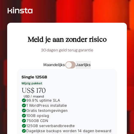
Meld je aan zonder risico
30-dagen geld terug garantie
Maandelijks
Jaarlijks
Single 125GB
Wijzig pakket
US$ 170
USD /
maand
99.9% uptime SLA
1 WordPress installatie
Gratis testomgevingen
10GB opslag
750GB CDN
125GB serverbandbreedte
Dagelijkse backups worden 14 dagen bewaard