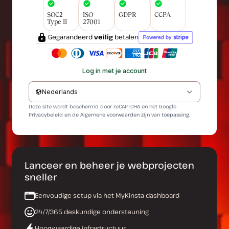
SOC2
ISO
GDPR
CCPA
Type II
27001
Gegarandeerd
veilig
betalen
Log in met je account
Nederlands
Deze site wordt beschermd door reCAPTCHA en het Google
Privacybeleid
en de
Algemene voorwaarden
zijn van toepassing.
Lanceer en beheer je webprojecten
sneller
Eenvoudige setup via het MyKinsta dashboard
24/7/365 deskundige ondersteuning
Hoogwaardige infrastructuur