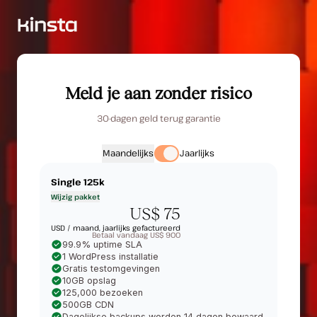
Meld je aan zonder risico
30-dagen geld terug garantie
Maandelijks
Jaarlijks
Single 125k
Wijzig pakket
US$ 75
USD /
maand, jaarlijks gefactureerd
Betaal vandaag US$ 900
99.9% uptime SLA
1 WordPress installatie
Gratis testomgevingen
10GB opslag
125,000 bezoeken
500GB CDN
Dagelijkse backups worden 14 dagen bewaard