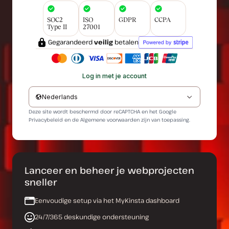
SOC2
ISO
GDPR
CCPA
Type II
27001
Gegarandeerd
veilig
betalen
Log in met je account
Nederlands
Deze site wordt beschermd door reCAPTCHA en het Google
Privacybeleid
en de
Algemene voorwaarden
zijn van toepassing.
Lanceer en beheer je webprojecten
sneller
Eenvoudige setup via het MyKinsta dashboard
24/7/365 deskundige ondersteuning