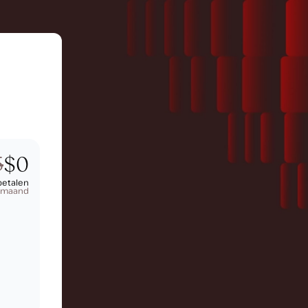
5
$0
betalen
e maand