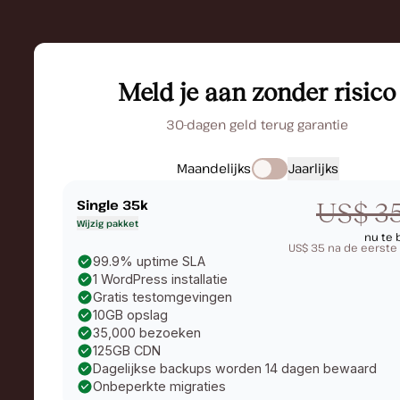
Meld je aan zonder risico
30-dagen geld terug garantie
Maandelijks
Jaarlijks
Single 35k
US$ 3
Wijzig pakket
nu te 
US$ 35 na de eerst
99.9% uptime SLA
1 WordPress installatie
Gratis testomgevingen
10GB opslag
35,000 bezoeken
125GB CDN
Dagelijkse backups worden 14 dagen bewaard
Onbeperkte migraties