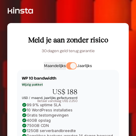
Meld je aan zonder risico
30-dagen geld terug garantie
Maandelijks
Jaarlijks
WP 10
bandwidth
Wijzig pakket
US$ 188
USD /
maand, jaarlijks gefactureerd
Betaal vandaag US$ 2.250
99.9% uptime SLA
10 WordPress installaties
Gratis testomgevingen
40GB opslag
750GB CDN
125GB serverbandbreedte
Dagelijkse backups worden 14 dagen bewaard