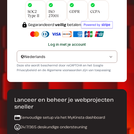
SOC2
ISO
GDPR
CCPA
Type II
27001
Gegarandeerd
veilig
betalen
Log in met je account
Nederlands
Deze site wordt beschermd door reCAPTCHA en het Google
Privacybeleid
en de
Algemene voorwaarden
zijn van toepassing.
Lanceer en beheer je webprojecten
sneller
Eenvoudige setup via het MyKinsta dashboard
24/7/365 deskundige ondersteuning