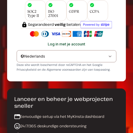
SOC2
ISO
GDPR
CCPA
Type II
27001
Gegarandeerd
veilig
betalen
Log in met je account
Nederlands
Deze site wordt beschermd door reCAPTCHA en het Google
Privacybeleid
en de
Algemene voorwaarden
zijn van toepassing.
Lanceer en beheer je webprojecten
sneller
Eenvoudige setup via het MyKinsta dashboard
24/7/365 deskundige ondersteuning