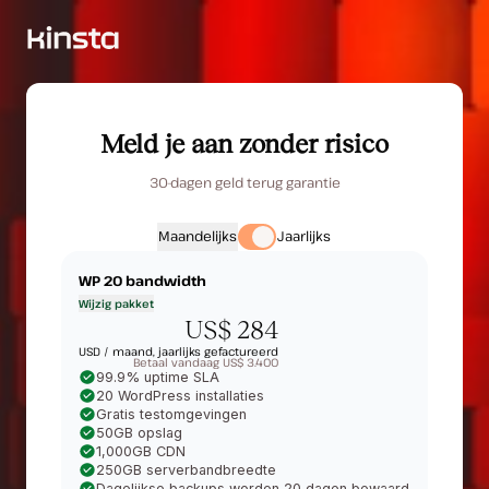
Meld je aan zonder risico
30-dagen geld terug garantie
Maandelijks
Jaarlijks
WP 20
bandwidth
Wijzig pakket
US$ 284
USD /
maand, jaarlijks gefactureerd
Betaal vandaag US$ 3.400
99.9% uptime SLA
20 WordPress installaties
Gratis testomgevingen
50GB opslag
1,000GB CDN
250GB serverbandbreedte
Dagelijkse backups worden 20 dagen bewaard