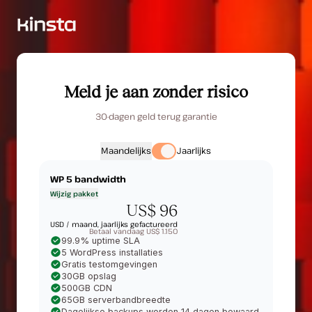
Meld je aan zonder risico
30-dagen geld terug garantie
Maandelijks
Jaarlijks
WP 5
bandwidth
Wijzig pakket
US$ 96
USD /
maand, jaarlijks gefactureerd
Betaal vandaag US$ 1.150
99.9% uptime SLA
5 WordPress installaties
Gratis testomgevingen
30GB opslag
500GB CDN
65GB serverbandbreedte
Dagelijkse backups worden 14 dagen bewaard