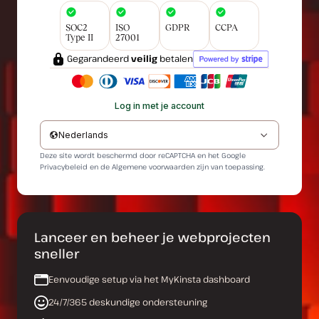
SOC2
ISO
GDPR
CCPA
Type II
27001
Gegarandeerd
veilig
betalen
Log in met je account
Nederlands
Deze site wordt beschermd door reCAPTCHA en het Google
Privacybeleid
en de
Algemene voorwaarden
zijn van toepassing.
Lanceer en beheer je webprojecten
sneller
Eenvoudige setup via het MyKinsta dashboard
24/7/365 deskundige ondersteuning