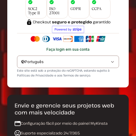
SOC2
ISO
GDPR
CCPA
Type II
27001
Checkout
seguro e protegido
garantido
Faça login em sua conta
Português
Este site está sob a proteção do reCAPTCHA, estando sujeito à
Políticas de Privacidade
e aos
Termos de serviço
.
Envie e gerencie seus projetos web
com mais velocidade
Configuração fácil por meio do painel MyKinsta
Suporte especializado 24/7/365