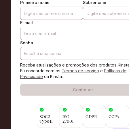
Primeiro nome
Sobrenome
E-mail
Senha
Receba atualizações e promoções dos produtos Kinsta
Eu concordo com os
Termos de serviço
e
Políticas de
Privacidade
da Kinsta.
Continuar
SOC2
ISO
GDPR
CCPA
Type II
27001