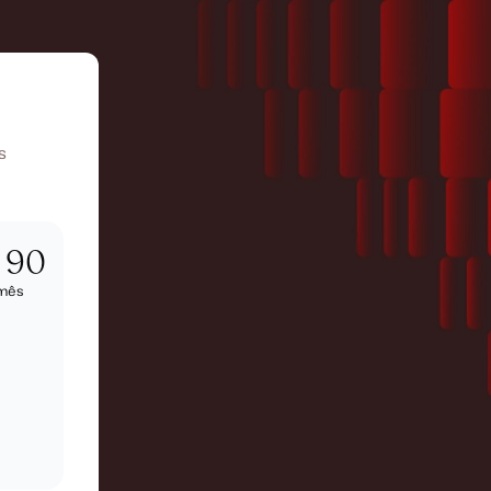
s
 90
mês