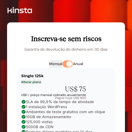
Inscreva-se sem riscos
Garantia de devolução do dinheiro em 30 dias
Mensal
Anual
Single 125k
Alterar plano
US$ 75
USD /
preço mensal cobrado anualmente
Pague hoje US$ 900
SLA de 99,9% de tempo de atividade
1 instalação WordPress
Ambientes de teste gratuitos com um clique
10GB de Armazenamento
125,000 visitas
500GB de CDN
Backups diários mantidos por 14 dias