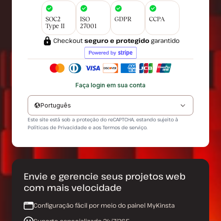
SOC2
ISO
GDPR
CCPA
Type II
27001
Checkout
seguro e protegido
garantido
Faça login em sua conta
Português
Este site está sob a proteção do reCAPTCHA, estando sujeito à
Políticas de Privacidade
e aos
Termos de serviço
.
Envie e gerencie seus projetos web
com mais velocidade
Configuração fácil por meio do painel MyKinsta