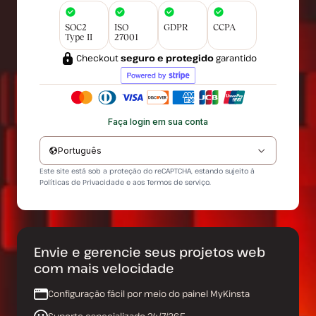
SOC2
ISO
GDPR
CCPA
Type II
27001
Checkout
seguro e protegido
garantido
Faça login em sua conta
Português
Este site está sob a proteção do reCAPTCHA, estando sujeito à
Políticas de Privacidade
e aos
Termos de serviço
.
Envie e gerencie seus projetos web
com mais velocidade
Configuração fácil por meio do painel MyKinsta