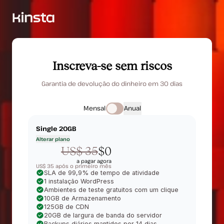
Inscreva-se sem riscos
Garantia de devolução do dinheiro em 30 dias
Mensal
Anual
Single 20GB
Alterar plano
US$ 35
$0
a pagar agora
US$ 35 após o primeiro mês
SLA de 99,9% de tempo de atividade
1 instalação WordPress
Ambientes de teste gratuitos com um clique
10GB de Armazenamento
125GB de CDN
20GB de largura de banda do servidor
Backups diários mantidos por 14 dias