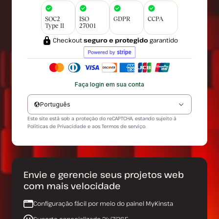
SOC2
ISO
GDPR
CCPA
Type II
27001
Checkout
seguro e protegido
garantido
Faça login em sua conta
Português
Este site está sob a proteção do reCAPTCHA, estando sujeito à
Políticas de Privacidade
e aos
Termos de serviço
.
Envie e gerencie seus projetos web
com mais velocidade
Configuração fácil por meio do painel MyKinsta