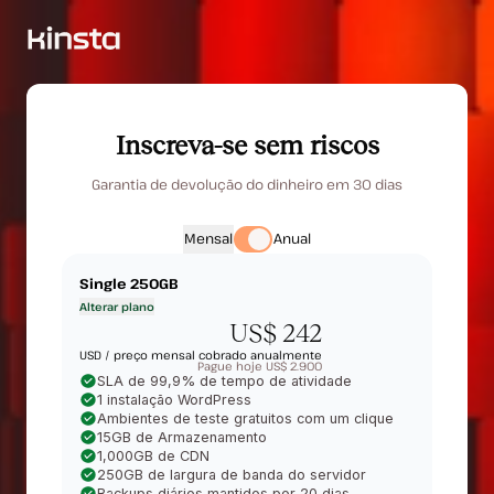
Inscreva-se sem riscos
Garantia de devolução do dinheiro em 30 dias
Mensal
Anual
Single 250GB
Alterar plano
US$ 242
USD /
preço mensal cobrado anualmente
Pague hoje US$ 2.900
SLA de 99,9% de tempo de atividade
1 instalação WordPress
Ambientes de teste gratuitos com um clique
15GB de Armazenamento
1,000GB de CDN
250GB de largura de banda do servidor
Backups diários mantidos por 20 dias