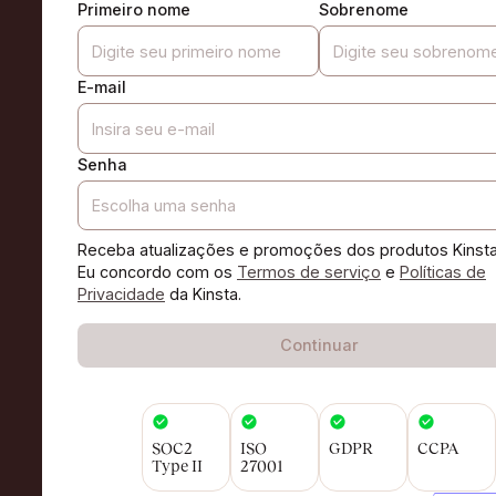
Primeiro nome
Sobrenome
E-mail
Senha
Receba atualizações e promoções dos produtos Kinsta
Eu concordo com os
Termos de serviço
e
Políticas de
Privacidade
da Kinsta.
Continuar
SOC2
ISO
GDPR
CCPA
Type II
27001