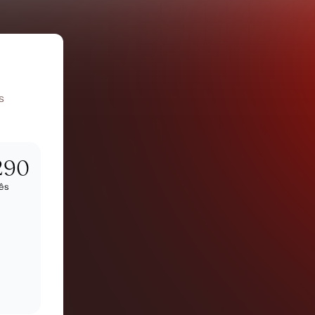
s
290
ês