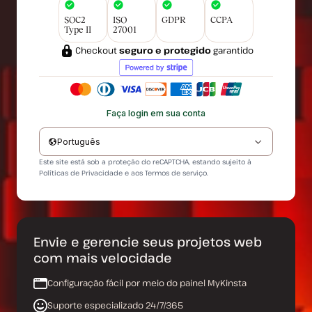
SOC2
ISO
GDPR
CCPA
Type II
27001
Checkout
seguro e protegido
garantido
Faça login em sua conta
Português
Este site está sob a proteção do reCAPTCHA, estando sujeito à
Políticas de Privacidade
e aos
Termos de serviço
.
Envie e gerencie seus projetos web
com mais velocidade
Configuração fácil por meio do painel MyKinsta
Suporte especializado 24/7/365