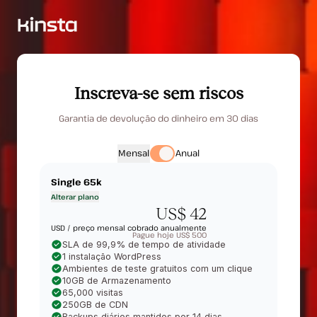
Inscreva-se sem riscos
Garantia de devolução do dinheiro em 30 dias
Mensal
Anual
Single 65k
Alterar plano
US$ 42
USD /
preço mensal cobrado anualmente
Pague hoje US$ 500
SLA de 99,9% de tempo de atividade
1 instalação WordPress
Ambientes de teste gratuitos com um clique
10GB de Armazenamento
65,000 visitas
250GB de CDN
Backups diários mantidos por 14 dias