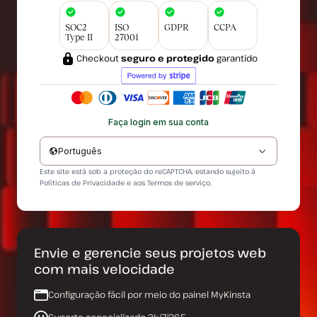
SOC2
ISO
GDPR
CCPA
Type II
27001
Checkout
seguro e protegido
garantido
Faça login em sua conta
Português
Este site está sob a proteção do reCAPTCHA, estando sujeito à
Políticas de Privacidade
e aos
Termos de serviço
.
Envie e gerencie seus projetos web
com mais velocidade
Configuração fácil por meio do painel MyKinsta