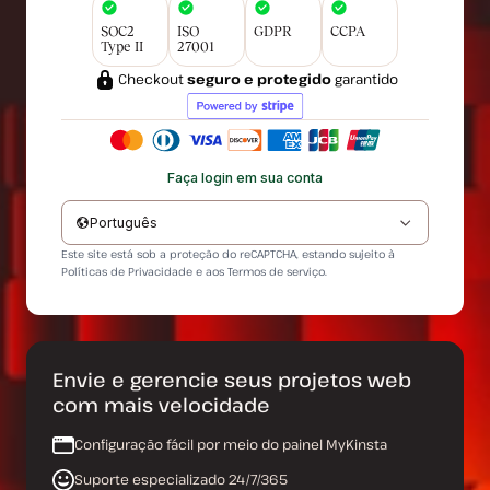
SOC2
ISO
GDPR
CCPA
Type II
27001
Checkout
seguro e protegido
garantido
Faça login em sua conta
Português
Este site está sob a proteção do reCAPTCHA, estando sujeito à
Políticas de Privacidade
e aos
Termos de serviço
.
Envie e gerencie seus projetos web
com mais velocidade
Configuração fácil por meio do painel MyKinsta
Suporte especializado 24/7/365