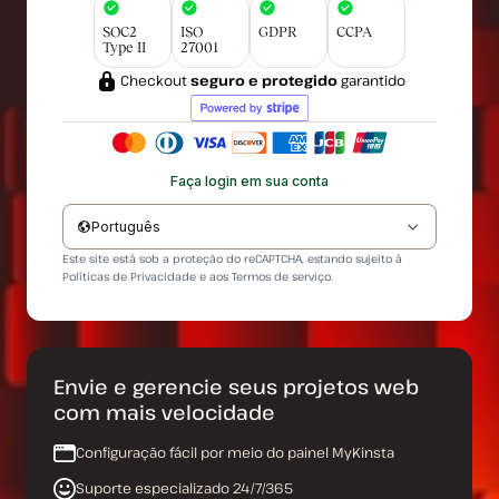
SOC2
ISO
GDPR
CCPA
Type II
27001
Checkout
seguro e protegido
garantido
Faça login em sua conta
Português
Este site está sob a proteção do reCAPTCHA, estando sujeito à
Políticas de Privacidade
e aos
Termos de serviço
.
Envie e gerencie seus projetos web
com mais velocidade
Configuração fácil por meio do painel MyKinsta
Suporte especializado 24/7/365