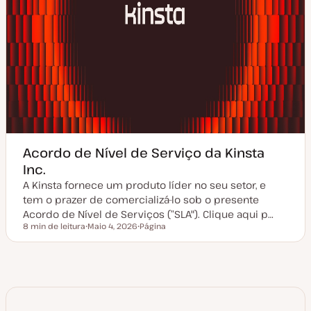
Acordo de Nível de Serviço da Kinsta
Inc.
A Kinsta fornece um produto líder no seu setor, e
tem o prazer de comercializá-lo sob o presente
Acordo de Nível de Serviços (”SLA"). Clique aqui p…
8 min de leitura
Maio 4, 2026
Página
Tempo de leitura
D
T
a
i
t
p
a
o
d
d
e
e
a
a
t
r
u
t