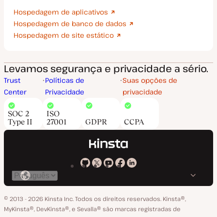
Hospedagem de aplicativos
Hospedagem de banco de dados
Hospedagem de site estático
Levamos segurança e privacidade a sério.
Trust
Políticas de
Suas opções de
Center
Privacidade
privacidade
SOC 2
ISO
Type II
27001
GDPR
CCPA
Kinsta
Kinsta
Kinsta
Kinsta
Kinsta
Trocar
em
no
no
no
no
o
GitHub
X
YouTube
Facebook
LinkedIn
© 2013 - 2026 Kinsta Inc. Todos os direitos reservados.
Kinsta®‚
idioma
MyKinsta®‚ DevKinsta®‚ e Sevalla® são marcas registradas de