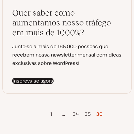
a
i
l
g
i
o
Quer saber como
z
a
aumentamos nosso tráfego
ç
ã
o
em mais de 1000%?
Junte-se a mais de 165.000 pessoas que
recebem nossa newsletter mensal com dicas
exclusivas sobre WordPress!
Inscreva-se agora
Página
Paginação
1
…
34
35
36
Anterior
dos