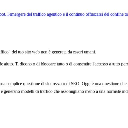
t, l'emergere del traffico agentico e il continuo offuscarsi del confine t
raffico" del tuo sito web non è generata da esseri umani.
aiuto. Ti dicono o di bloccare tutto o di consentire l'accesso a tutto perché
i una semplice questione di sicurezza o di SEO. Oggi è una questione che 
he e generano modelli di traffico che assomigliano meno a una normale ind