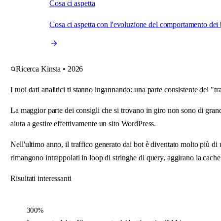
Cosa ci aspetta
Cosa ci aspetta con l'evoluzione del comportamento dei bo
Ricerca Kinsta • 2026
I tuoi dati analitici ti stanno ingannando: una parte consistente del "t
La maggior parte dei consigli che si trovano in giro non sono di grande 
aiuta a gestire effettivamente un sito WordPress.
Nell'ultimo anno, il traffico generato dai bot è diventato molto più d
rimangono intrappolati in loop di stringhe di query, aggirano la cac
Risultati interessanti
300%