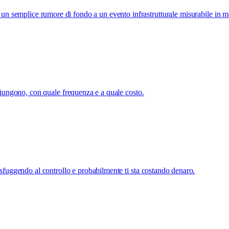
re un semplice rumore di fondo a un evento infrastrutturale misurabile in 
giungono, con quale frequenza e a quale costo.
a sfuggendo al controllo e probabilmente ti sta costando denaro.