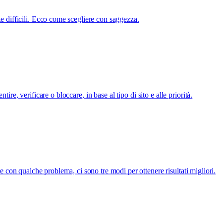
e difficili. Ecco come scegliere con saggezza.
ire, verificare o bloccare, in base al tipo di sito e alle priorità.
e con qualche problema, ci sono tre modi per ottenere risultati migliori.