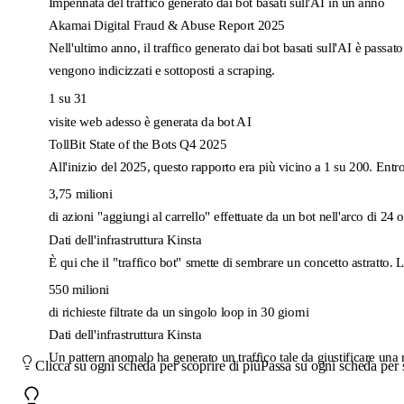
Impennata del traffico generato dai bot basati sull'AI in un anno
Akamai Digital Fraud & Abuse Report 2025
Nell'ultimo anno, il traffico generato dai bot basati sull'AI è pass
vengono indicizzati e sottoposti a scraping.
1 su 31
visite web adesso è generata da bot AI
TollBit State of the Bots Q4 2025
All'inizio del 2025, questo rapporto era più vicino a 1 su 200. Entro
3,75 milioni
di azioni "aggiungi al carrello" effettuate da un bot nell'arco di 24 o
Dati dell'infrastruttura Kinsta
È qui che il "traffico bot" smette di sembrare un concetto astratto. Le
550 milioni
di richieste filtrate da un singolo loop in 30 giorni
Dati dell'infrastruttura Kinsta
Un pattern anomalo ha generato un traffico tale da giustificare una 
Clicca su ogni scheda per scoprire di più
Passa su ogni scheda per 