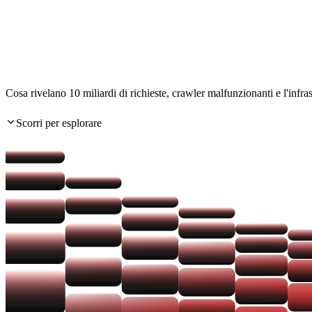
Tutta la verità
sul traffico AI & bot
Cosa rivelano 10 miliardi di richieste, crawler malfunzionanti e l'infra
Scorri per esplorare