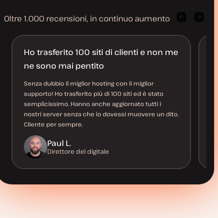
Oltre 1.000 recensioni, in continuo aumento
Citazione
Pross
cliente
citazi
precedente
cliente
Ho trasferito 100 siti di clienti e non me
K
ne sono mai pentito
s
Senza dubbio il miglior hosting con il miglior
Ki
supporto! Ho trasferito più di 100 siti ed è stato
se
semplicissimo. Hanno anche aggiornato tutti i
se
nostri server senza che io dovessi muovere un dito.
sp
Cliente per sempre.
Paul L.
Direttore del digitale