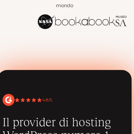
mondo
4,8/5
Il provider di hosting