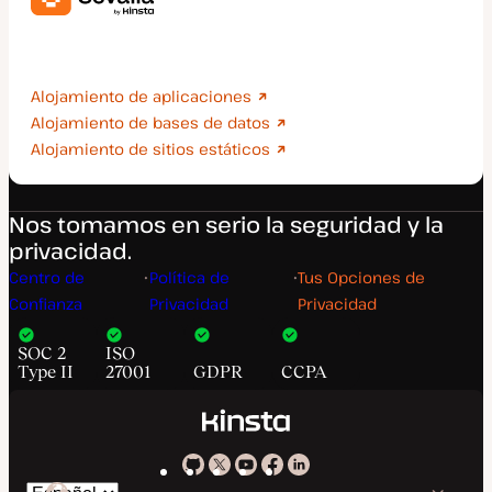
Despliega aplicaciones, bases de datos y sitios web
estáticos sin esfuerzo.
Alojamiento de aplicaciones
Alojamiento de bases de datos
Alojamiento de sitios estáticos
Nos tomamos en serio la seguridad y la
privacidad.
Centro de
Política de
Tus Opciones de
Confianza
Privacidad
Privacidad
SOC 2
ISO
Type II
27001
GDPR
CCPA
Kinsta
Kinsta
Kinsta
Kinsta
Kinsta