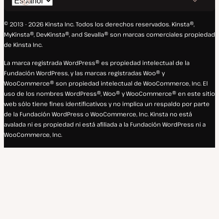
Cambiar
en
en
en
en
en
idioma
GitHub
X
YouTube
Facebook
LinkedIn
© 2013 - 2026 Kinsta Inc. Todos los derechos reservados.
Kinsta®,
MyKinsta®, DevKinsta®, and Sevalla® son marcas comerciales propiedad
de Kinsta Inc.
La marca registrada WordPress® es propiedad intelectual de la
Fundación WordPress, y las marcas registradas Woo® y
WooCommerce® son propiedad intelectual de WooCommerce, Inc. El
uso de los nombres WordPress®, Woo® y WooCommerce® en este sitio
web sólo tiene fines identificativos y no implica un respaldo por parte
de la Fundación WordPress o WooCommerce, Inc. Kinsta no está
avalada ni es propiedad ni está afiliada a la Fundación WordPress ni a
WooCommerce, Inc.