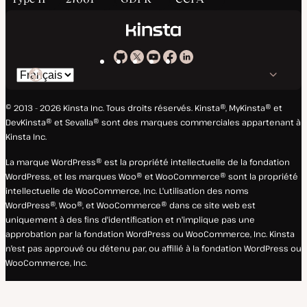
Kinsta
Kinsta
Kinsta
Kinsta
Kinsta
Changer
sur
sur
sur
sur
sur
de
GitHub
X
YouTube
Facebook
LinkedIn
© 2013 - 2026 Kinsta Inc. Tous droits réservés.
Kinsta®, MyKinsta® et
langue
DevKinsta® et Sevalla® sont des marques commerciales appartenant à
Kinsta Inc.
La marque WordPress® est la propriété intellectuelle de la fondation
WordPress, et les marques Woo® et WooCommerce® sont la propriété
intellectuelle de WooCommerce, Inc. L'utilisation des noms
WordPress®, Woo®, et WooCommerce® dans ce site web est
uniquement à des fins d'identification et n'implique pas une
approbation par la fondation WordPress ou WooCommerce, Inc. Kinsta
n'est pas approuvé ou détenu par, ou affilié à la fondation WordPress ou
WooCommerce, Inc.