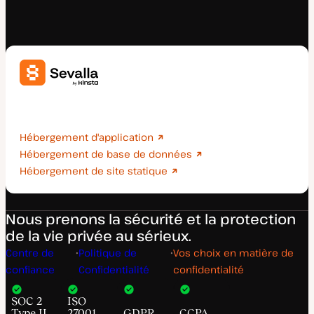
Déployez sans effort des applications, des bases de
données et des sites statiques.
Hébergement d'application
Hébergement de base de données
Hébergement de site statique
Nous prenons la sécurité et la protection
de la vie privée au sérieux.
Centre de
Politique de
Vos choix en matière de
confiance
Confidentialité
confidentialité
SOC 2
ISO
Type II
27001
GDPR
CCPA