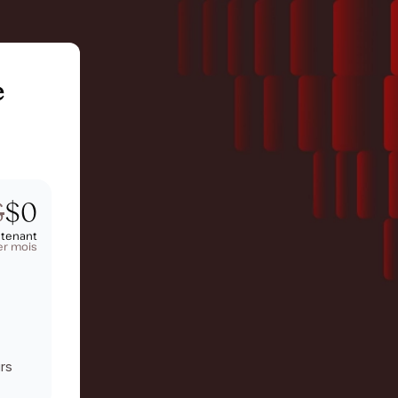
e
S
$0
ntenant
er mois
rs