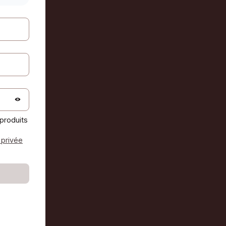
produits
 privée