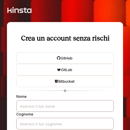
Crea un account senza rischi
GitHub
GitLab
Bitbucket
o
Nome
Cognome