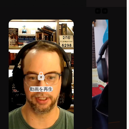
前
次
の
の
制
制
作
作
会
会
社
社
イ
イ
ン
ン
タ
タ
ビ
ビ
ュ
ュ
ー
ー
動
動
画
画
動画を再生
動画を