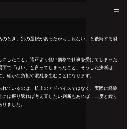
ナ
ビ
ゲ
ー
あのとき、別の選択があったかもしれない」と後悔する瞬
シ
ョ
しにしたこと。適正より低い価格で仕事を受けてしまった
ン
場面で「はい」と言ってしまったこと。そうした決断は、
に、確かな負担や混乱を生むことになります。
られているのは、机上のアドバイスではなく、実際に経験
社には振り返れば考え直したい判断もあれば、二度と繰り
ありました。