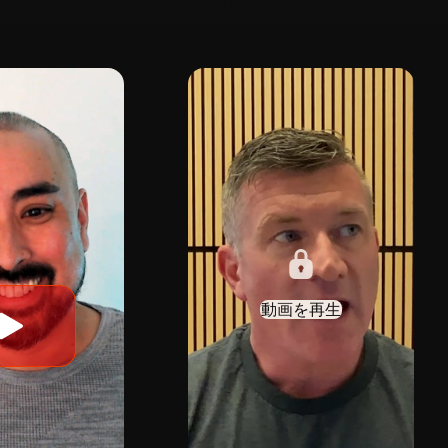
動画を再生
動
画
を
再
生