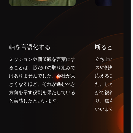
軸を言語化する
断るという選
ミッションや価値観を言葉にす
立ち上げ当初は、
ることは、形だけの取り組みで
スや例外対応、単
はありませんでした。会社が大
応えることが必要
きくなるほど、それが進むべき
た。しかし、その
方向を示す役割を果たしている
がて複雑さを生み
と実感したといいます。
り、焦点を曖昧に
いいます。