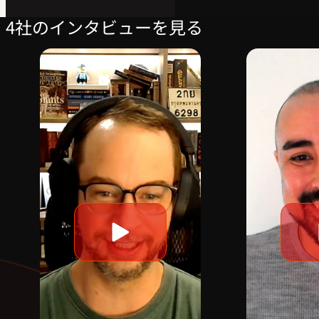
4社のインタビューを見る
動
画
を
再
生