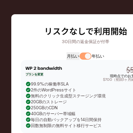
リスクなしで利用開始
30日間の返金保証が付帯
月払い
年払い
$
WP 2
bandwidth
プランを変更
現時点でのお
$700（初回1ヶ
99.9%の稼働率SLA
2件のWordPressサイト
無料のクリック生成型ステージング環境
20GBのストレージ
250GBのCDN
40GBのサーバー帯域幅
毎日の自動バックアップを14日間保持
回数無制限の無料サイト移行サービス