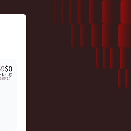
59
$0
支払い額
月経過後）