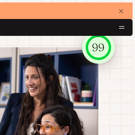
バ
ナ
ー
を
ナ
閉
じ
ビ
る
ゲ
無料でお試し
ー
シ
ョ
ン