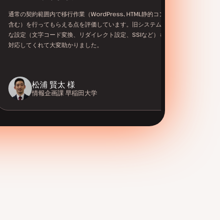
通常の契約範囲内で移行作業（WordPress､HTML静的コンテンツ
含む）を行ってもらえる点を評価しています。旧システムでの特殊
な設定（文字コード変換、リダイレクト設定、SSIなど）も柔軟に
対応してくれて大変助かりました。
松浦 賢太 様
情報企画課
早稲田大学