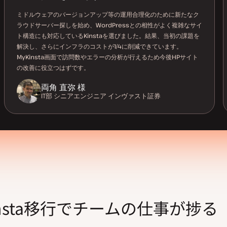
ミドルウェアのバージョンアップ等の運用合理化のために新たなク
ラウドサーバー探しを始め、WordPressとの相性がよく複雑なサイ
ト構造にも対応しているKinstaを選びました。結果、当初の課題を
解決し、さらにインフラのコストが1/4に削減できています。
MyKinsta画面で訪問数やエラーの分析が行えるため今後HPサイト
の改善に役立つはずです。
両角 直弥 様
IT部 シニアエンジニア
インヴァスト証券
insta移行でチームの仕事が捗る