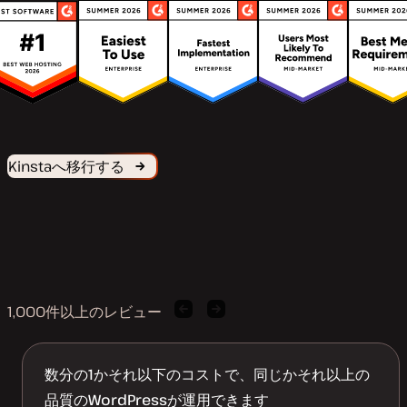
Kinstaへ移行する
1,000件以上のレビュー
前
次
の
の
お
お
客
客
数分の1かそれ以下のコストで、同じかそれ以上の
様
様
品質のWordPressが運用できます
の
の