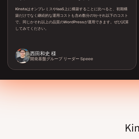
声
声
KinstaはオンプレミスやIaaS上に構築することに比べると、初期構
築だけでなく継続的な運用コストも含め数分の1かそれ以下のコスト
で、同じかそれ以上の品質のWordPressが運用できます。ぜひ試算
してみてください。
西田和史 様
開発基盤グループ リーダー
Speee
K