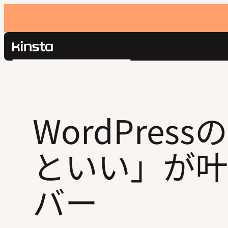
Kinsta®
検
プラットフォーム
索
ソリューション
ログイン
価格設定
リソース
WordPres
お問い合わせ
といい」が叶
バー