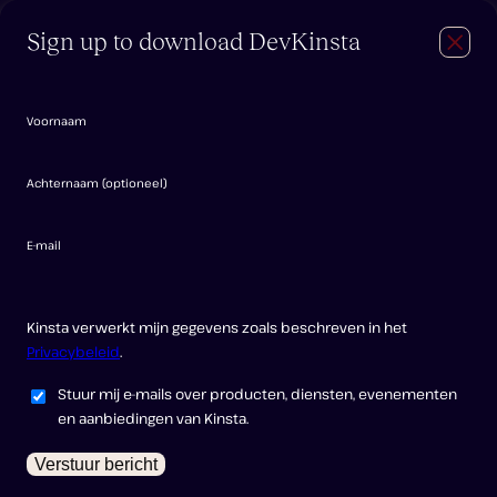
Sign up to download DevKinsta
Close
Navig
Inloggen
Probeer gratis
Features
Documentatie
Voornaam
FAQ
Forum
Achternaam
(
optioneel
)
Downloading
E-mail
DevKinsta
Kinsta verwerkt mijn gegevens zoals beschreven in het
Privacybeleid
.
Stuur mij e-mails over producten, diensten, evenementen
en aanbiedingen van Kinsta.
Verstuur bericht