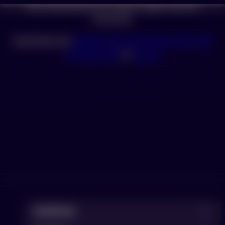
Als je download niet meteen begint, klik dan
hieronder.
Download voor
Windows
,
Mac met Apple chip
,
Mac
met Intel chip
of
Ubuntu
DevKinsta