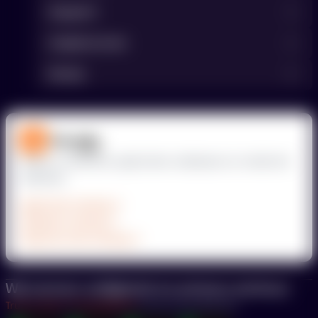
Support
Hulpbronnen
Kinsta
Deploy moeiteloos applicaties, databases en statische
websites.
Applicatie Hosting
Database Hosting
Statische Site Hosting
Wij nemen veiligheid en privacy serieus.
Trust Center
Privacybeleid
Jouw privacykeuzes