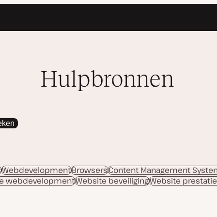
Hulpbronnen
eken
s
Webdevelopment
Browsers
Content Management Syst
le webdevelopment
Website beveiliging
Website prestati