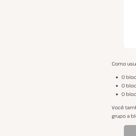
Como usuá
O blo
O blo
O blo
Você tamb
grupo a bl