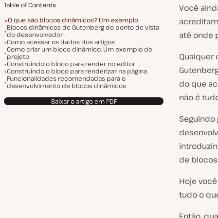
Table of Contents
Você aind
O que são blocos dinâmicos? Um exemplo
acreditam
Blocos dinâmicos de Gutenberg do ponto de vista
até onde 
do desenvolvedor
Como acessar os dados dos artigos
Como criar um bloco dinâmico: Um exemplo de
Qualquer 
projeto
Construindo o bloco para render no editor
Gutenberg 
Construindo o bloco para renderizar na página
Funcionalidades recomendadas para o
do que ac
desenvolvimento de blocos dinâmicos
não é tudo
Baixar o artigo em PDF
Seguindo
desenvolv
introduzi
de blocos
Hoje você
tudo o qu
Então, qua