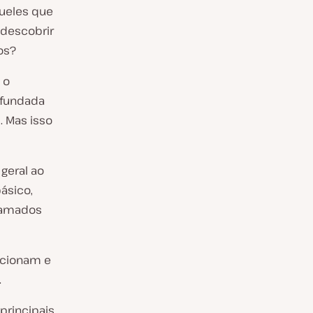
queles que
 descobrir
os?
 o
rofundada
. Mas isso
geral ao
ásico,
chamados
ncionam e
.
principais