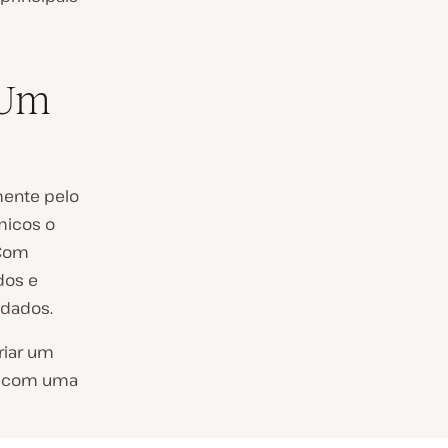
 Um
mente pelo
micos o
 Com
dos e
 dados.
riar um
go com uma