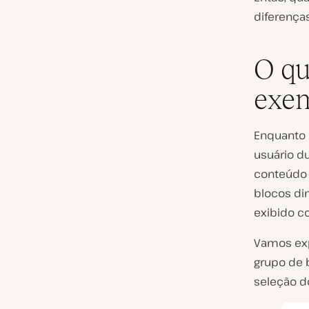
diferença
O qu
exe
Enquanto 
usuário d
conteúdo 
blocos di
exibido c
Vamos exp
grupo de 
seleção d