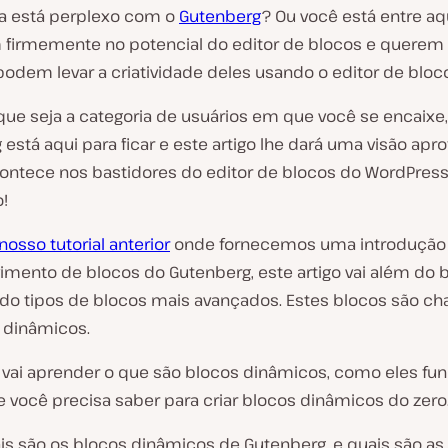
a está perplexo com o
Gutenberg
? Ou você está entre a
 firmemente no potencial do editor de blocos e querem
podem levar a criatividade deles usando o editor de bloc
que seja a categoria de usuários em que você se encaixe,
está aqui para ficar e este artigo lhe dará uma visão ap
ontece nos bastidores do editor de blocos do WordPress
!
nosso tutorial anterior
onde fornecemos uma introdução 
imento de blocos do Gutenberg, este artigo vai além do b
ndo tipos de blocos mais avançados. Estes blocos são 
 dinâmicos.
 vai aprender o que são blocos dinâmicos, como eles fu
e você precisa saber para criar blocos dinâmicos do zero
is são os blocos dinâmicos de Gutenberg, e quais são as 