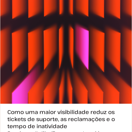
u
t
a
i
l
g
i
o
z
a
ç
ã
o
Como uma maior visibilidade reduz os
tickets de suporte, as reclamações e o
tempo de inatividade