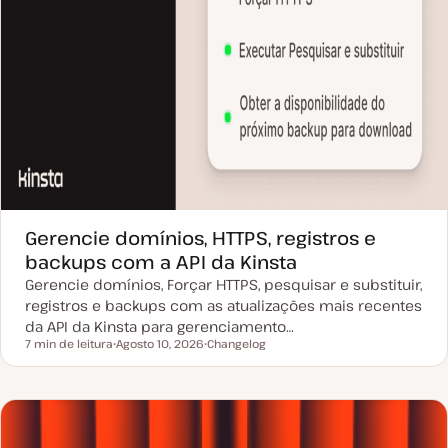
Gerencie domínios, HTTPS, registros e
backups com a API da Kinsta
Gerencie domínios, Forçar HTTPS, pesquisar e substituir,
registros e backups com as atualizações mais recentes
da API da Kinsta para gerenciamento…
7 min de leitura
Agosto 10, 2026
Changelog
Tempo de leitura
D
T
a
i
t
p
a
o
d
d
e
e
a
a
t
r