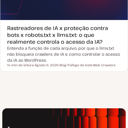
Rastreadores de IA x proteção contra
bots x robots.txt x llms.txt: o que
realmente controla o acesso da IA?
Entenda a função de cada arquivo, por que o llms.txt
não bloqueia crawlers de IA e como controlar o acesso
da IA ao WordPress.
14 min de leitura
Agosto 6, 2026
Blog
Tráfego de bots
Web Crawlers
Tempo de leitura
D
T
T
T
a
i
ó
ó
t
p
p
p
a
o
i
i
d
d
c
c
e
e
o
o
a
a
t
r
u
t
a
i
l
g
i
o
z
a
ç
ã