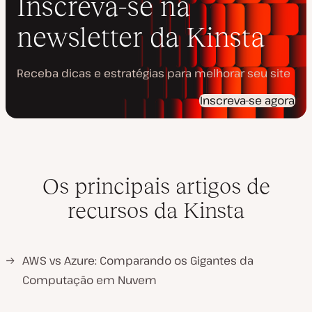
Inscreva-se na
o
newsletter da Kinsta
Receba dicas e estratégias para melhorar seu site
Inscreva-se agora
Os principais artigos de
recursos da Kinsta
→
AWS vs Azure: Comparando os Gigantes da
Computação em Nuvem