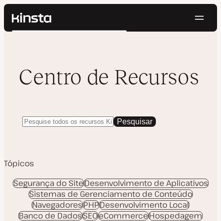
Nave
Kinsta®
Pesquisar
Plataforma
Soluções
Login
Testar gratuitamente
Preços
Centro de Recursos
Recursos
Contato
Pesquisar
Tópicos
Segurança do Site
Desenvolvimento de Aplicativos
Sistemas de Gerenciamento de Conteúdo
Navegadores
PHP
Desenvolvimento Local
Banco de Dados
SEO
eCommerce
Hospedagem