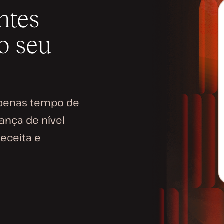
ntes
o seu
apenas tempo de
rança de nível
receita e