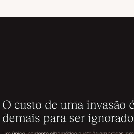
O custo de uma invasão é
demais para ser ignorado
Um único incidente cibernético custa às empresas, em