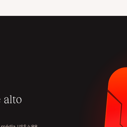
 alto
 média, US$ 4,88