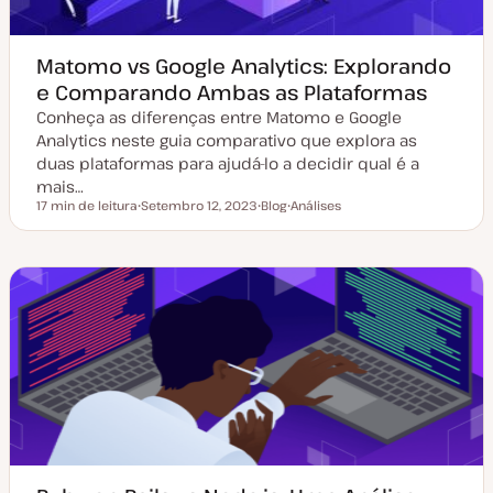
Matomo vs Google Analytics: Explorando
e Comparando Ambas as Plataformas
Conheça as diferenças entre Matomo e Google
Analytics neste guia comparativo que explora as
duas plataformas para ajudá-lo a decidir qual é a
mais…
17 min de leitura
Setembro 12, 2023
Blog
Análises
Tempo de leitura
D
T
T
a
i
ó
t
p
p
a
o
i
d
d
c
e
e
o
a
a
t
r
u
t
a
i
l
g
i
o
z
a
ç
ã
o