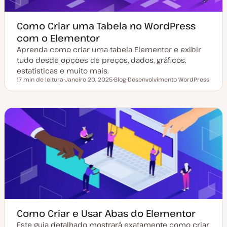
Como Criar uma Tabela no WordPress
com o Elementor
Aprenda como criar uma tabela Elementor e exibir
tudo desde opções de preços, dados, gráficos,
estatísticas e muito mais.
17 min de leitura
Janeiro 20, 2025
Blog
Desenvolvimento WordPress
Tempo de leitura
D
T
T
a
i
ó
t
p
p
a
o
i
d
d
c
e
e
o
a
a
t
r
u
t
a
i
l
g
i
o
z
a
ç
ã
o
Como Criar e Usar Abas do Elementor
Este guia detalhado mostrará exatamente como criar