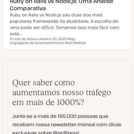
Ruby on Rails vs Node.js: Uma Análise
Comparativa
Ruby on Rails vs Node.js são duas dos mais
populares frameworks da atualidade. A escolha de
uma pode ser difícil. Tornamos isso mais fácil com
este…
15 min de leitura
Janeiro 20, 2025
Blog
Tempo de leitura
Linguagens de Desenvolvimento Web
D
T
Node.js
T
a
i
T
ó
t
p
ó
p
a
o
p
i
d
d
i
c
e
e
c
o
a
a
o
t
r
u
t
a
i
Quer saber como
l
g
i
o
z
aumentamos nosso tráfego
a
ç
em mais de 1000%?
ã
o
Junte-se a mais de 165.000 pessoas que
recebem nossa newsletter mensal com dicas
exclusivas sobre WordPress!