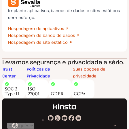
Implante aplicativos, bancos de dados e sites estáticos
sem esforço.
Hospedagem de aplicativos
Hospedagem de banco de dados
Hospedagem de site estático
Levamos segurança e privacidade a sério.
Trust
Políticas de
Suas opções de
Center
Privacidade
privacidade
SOC 2
ISO
Type II
27001
GDPR
CCPA
Kinsta
Kinsta
Kinsta
Kinsta
Kinsta
Trocar