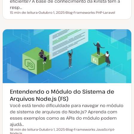
eficiente? A base de conhecimento da Kinsta tem a
resp…
15 min de leitura
Outubro 1, 2025
Blog
Frameworks PHP
Laravel
Tempo de leitura
D
T
T
T
a
i
ó
ó
t
p
p
p
a
o
i
i
d
d
c
c
e
e
o
o
a
a
t
r
u
t
a
i
l
g
i
o
z
a
ç
ã
o
Entendendo o Módulo do Sistema de
Arquivos Node.js (FS)
Você está tendo dificuldade para navegar no módulo
de sistema de arquivos do Node.js? Aprenda com
esses exemplos como as APIs do módulo podem
ajudá…
18 min de leitura
Outubro 1, 2025
Blog
Frameworks JavaScript
Tempo de leitura
Node.js
D
T
T
T