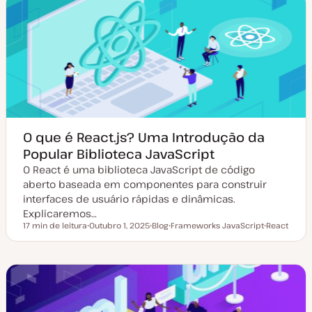
a
a
t
r
u
t
a
i
l
g
i
o
z
a
ç
ã
o
O que é React.js? Uma Introdução da
Popular Biblioteca JavaScript
O React é uma biblioteca JavaScript de código
aberto baseada em componentes para construir
interfaces de usuário rápidas e dinâmicas.
Explicaremos…
17 min de leitura
Outubro 1, 2025
Blog
Frameworks JavaScript
React
Tempo de leitura
D
T
T
T
a
i
ó
ó
t
p
p
p
a
o
i
i
d
d
c
c
e
e
o
o
a
a
t
r
u
t