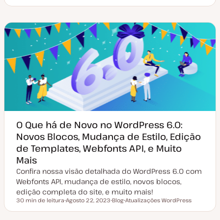
a
i
ó
ó
t
p
p
p
a
o
i
i
d
d
c
c
e
e
o
o
a
a
t
r
u
t
a
i
l
g
i
o
z
a
ç
ã
o
O Que há de Novo no WordPress 6.0:
Novos Blocos, Mudança de Estilo, Edição
de Templates, Webfonts API, e Muito
Mais
Confira nossa visão detalhada do WordPress 6.0 com
Webfonts API, mudança de estilo, novos blocos,
edição completa do site, e muito mais!
30 min de leitura
Agosto 22, 2023
Blog
Atualizações WordPress
Tempo de leitura
D
T
T
a
i
ó
t
p
p