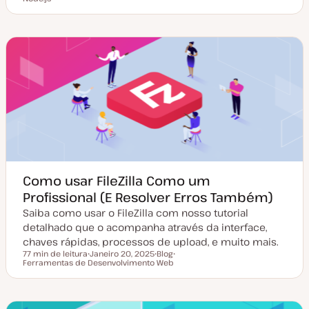
a
i
ó
ó
t
p
p
p
a
o
i
i
d
d
c
c
e
e
o
o
a
a
t
r
u
t
a
i
l
g
i
o
z
a
ç
ã
o
Como usar FileZilla Como um
Profissional (E Resolver Erros Também)
Saiba como usar o FileZilla com nosso tutorial
detalhado que o acompanha através da interface,
chaves rápidas, processos de upload, e muito mais.
77 min de leitura
Janeiro 20, 2025
Blog
Tempo de leitura
Ferramentas de Desenvolvimento Web
D
T
T
a
i
ó
t
p
p
a
o
i
d
d
c
e
e
o