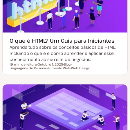
a
i
l
g
i
o
z
a
ç
ã
o
O que é HTML? Um Guia para Iniciantes
Aprenda tudo sobre os conceitos básicos de HTML,
incluindo o que é e como aprender e aplicar esse
conhecimento ao seu site de negócios.
19 min de leitura
Outubro 1, 2025
Blog
Tempo de leitura
Linguagens de Desenvolvimento Web
D
T
T
Web Design
a
i
T
ó
t
p
ó
p
a
o
p
i
d
d
i
c
e
e
c
o
a
a
o
t
r
u
t
a
i
l
g
i
o
z
a
ç
ã
o