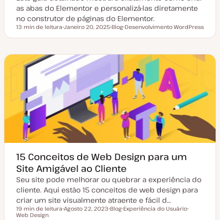
as abas do Elementor e personalizá-las diretamente
no construtor de páginas do Elementor.
13 min de leitura
Janeiro 20, 2025
Blog
Desenvolvimento WordPress
Tempo de leitura
D
T
T
a
i
ó
t
p
p
a
o
i
d
d
c
e
e
o
a
a
t
r
u
t
a
i
l
g
i
o
z
a
ç
ã
o
15 Conceitos de Web Design para um
Site Amigável ao Cliente
Seu site pode melhorar ou quebrar a experiência do
cliente. Aqui estão 15 conceitos de web design para
criar um site visualmente atraente e fácil d…
19 min de leitura
Agosto 22, 2023
Blog
Experiência do Usuário
Tempo de leitura
Web Design
D
T
T
T