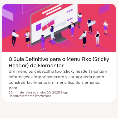
a
o
i
d
d
c
e
e
o
a
a
t
r
u
t
a
i
l
g
i
o
z
a
ç
ã
o
O Guia Definitivo para o Menu Fixo (Sticky
Header) do Elementor
Um menu ou cabeçalho fixo (sticky header) mantém
informações importantes em vista. Aprenda como
construir facilmente um menu fixo do Elementor
para…
20 min de leitura
Janeiro 20, 2025
Blog
Tempo de leitura
Desenvolvimento WordPress
D
T
T
a
i
ó
t
p
p
a
o
i
d
d
c
e
e
o
ina
Próxima
a
a