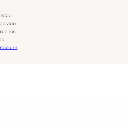
estão
porado,
ceiros.
ao
ando um