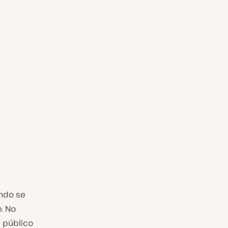
ndo se
. No
u público