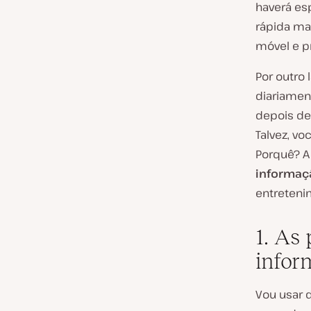
haverá esp
rápida ma
móvel e p
Por outro
diariamen
depois de 
Talvez, v
Porquê? A
informaç
entreteni
1. As
infor
Vou usar 