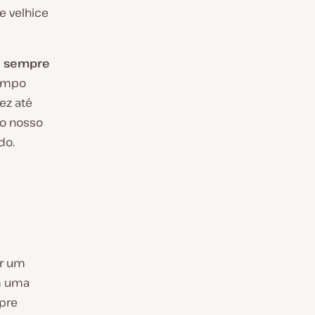
e velhice
o sempre
tempo
ez até
ao nosso
do.
or um
em uma
pre