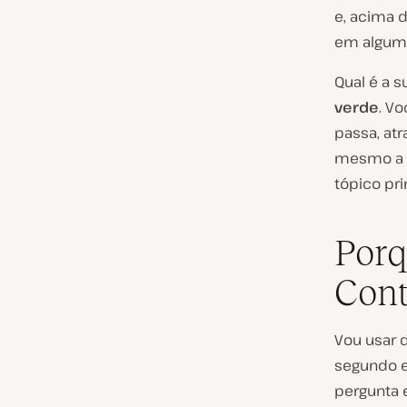
e, acima 
em algum 
Qual é a 
verde
. V
passa, at
mesmo a u
tópico pr
Porq
Cont
Vou usar 
segundo e
pergunta 