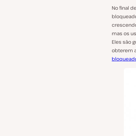
No final d
bloqueado
crescendo
mas os us
Eles são g
obterem a
bloquead