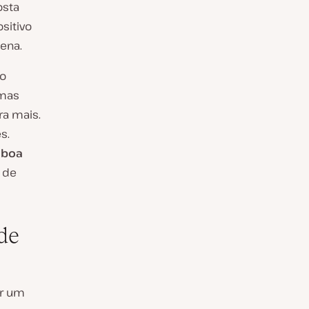
osta
sitivo
ena.
do
 mas
ra mais.
s.
 boa
s de
de
or um