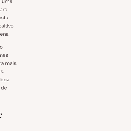
em uma
pre
osta
sitivo
ena.
do
 mas
ra mais.
s.
 boa
s de
e