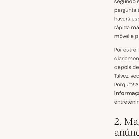
segundo e
pergunta 
haverá esp
rápida ma
móvel e p
Por outro
diariamen
depois de 
Talvez, v
Porquê? A
informaç
entreteni
2. Ma
anúnc