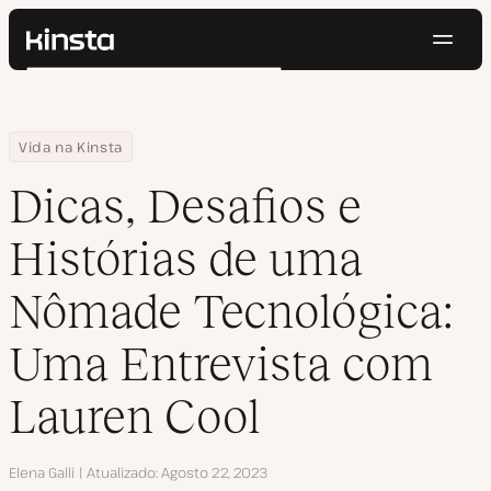
Nave
Kinsta®
Pesquisar
Plataforma
Soluções
Login
Testar gratuitamente
Home
Centro de Recursos
Blog
Dicas, Desafios e Histórias de uma Nômade Tecnológica: Uma En
Vida na Kinsta
Preços
Recursos
Dicas, Desafios e
Contato
Histórias de uma
Nômade Tecnológica:
Uma Entrevista com
Lauren Cool
Autor
Elena Galli
Atualizado
Agosto 22, 2023