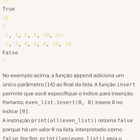
30
10
2
[
2
, 
4
, 
6
, 
8
, 
10
, 
14
]
[
0
, 
2
, 
4
, 
6
, 
8
, 
10
, 
14
]
7
No exemplo acima, a função
adiciona um
append
único parâmetro (
) ao final da lista. A função
14
insert
permite que você especifique o índice para inserção.
Portanto,
insere
no
even_list.insert(0, 0)
0
índice
.
[0]
A instrução
retorna
print(all(even_list))
false
porque há um valor
na lista, interpretado como
0
. Por fim,
gera o
false
print(len(even_list))