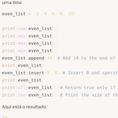
uma lista:
even_list 
=
[
2
,
4
,
6
,
8
,
10
]
print
(
sum
(
even_list
)
)
print
(
any
(
even_list
)
)
print
(
max
(
even_list
)
)
print
(
min
(
even_list
)
)
even_list
.
append
(
14
)
# Add 14 to the end of 
print
(
even_list
)
even_list
.
insert
(
0
,
0
)
# Insert 0 and specif
print
(
even_list
)
print
(
all
(
even_list
)
)
# Return true only if 
print
(
len
(
even_list
)
)
# Print the size of th
Aqui está o resultado: