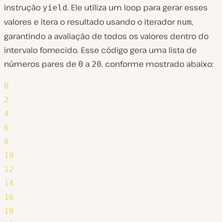
instrução
. Ele utiliza um loop para gerar esses
yield
valores e itera o resultado usando o iterador
,
num
garantindo a avaliação de todos os valores dentro do
intervalo fornecido. Esse código gera uma lista de
números pares de
a
, conforme mostrado abaixo:
0
20
0
2
4
6
8
10
12
14
16
18