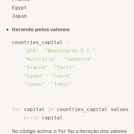
Egypt

Japan
Iterando pelos valores:
countries_capital 
=
{
"USA"
:
"Washington D.C."
,
"Australia"
:
"Canberra"
,
"France"
:
"Paris"
,
"Egypt"
:
"Cairo"
,
"Japan"
:
"Tokyo"
}
for
 capital 
in
 countries_capital
.
values
(
print
(
capital
)
No código acima, o
faz a iteração dos valores
for