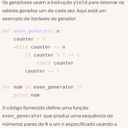
Os geradores usam a instrução
para retornar os
yield
valores gerados um de cada vez. Aqui está um
exemplo de iteráveis de gerador:
def
even_generator
(
n
)
:
    counter 
=
0
while
 counter 
<=
 n
:
if
 counter 
%
2
==
0
:
yield
 counter

        counter 
+=
1
for
 num 
in
 even_generator
(
20
)
:
print
(
num
)
O código fornecido define uma função
que produz uma sequência de
even_generator
números pares de
a um
especificado usando a
0
n