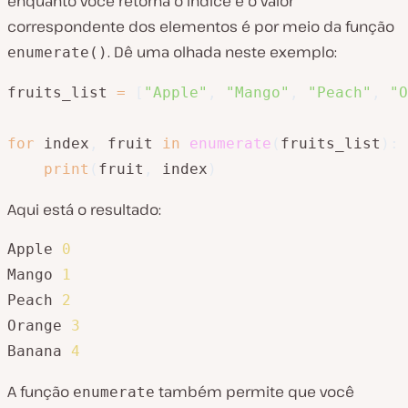
enquanto você retorna o índice e o valor
correspondente dos elementos é por meio da função
. Dê uma olhada neste exemplo:
enumerate()
fruits_list 
=
[
"Apple"
,
"Mango"
,
"Peach"
,
"O
for
 index
,
 fruit 
in
enumerate
(
fruits_list
)
:
print
(
fruit
,
 index
)
Aqui está o resultado:
Apple 
0
Mango 
1
Peach 
2
Orange 
3
Banana 
4
A função
também permite que você
enumerate