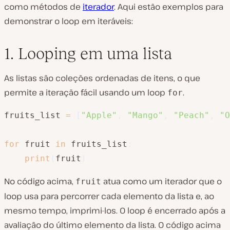
como métodos de
iterador
. Aqui estão exemplos para
demonstrar o loop em iteráveis:
1. Looping em uma lista
As listas são coleções ordenadas de itens, o que
permite a iteração fácil usando um loop
.
for
fruits_list 
=
[
"Apple"
,
"Mango"
,
"Peach"
,
"O
for
 fruit 
in
 fruits_list
:
print
(
fruit
)
No código acima,
atua como um iterador que o
fruit
loop usa para percorrer cada elemento da lista e, ao
mesmo tempo, imprimi-los. O loop é encerrado após a
avaliação do último elemento da lista. O código acima