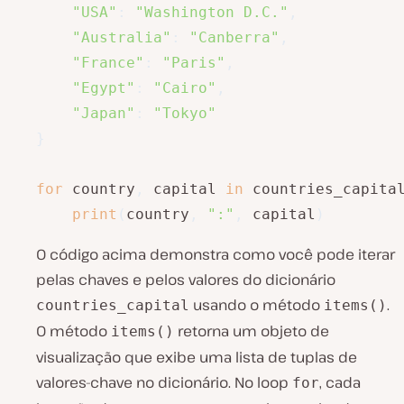
"USA"
:
"Washington D.C."
,
"Australia"
:
"Canberra"
,
"France"
:
"Paris"
,
"Egypt"
:
"Cairo"
,
"Japan"
:
"Tokyo"
}
for
 country
,
 capital 
in
 countries_capita
print
(
country
,
":"
,
 capital
)
O código acima demonstra como você pode iterar
pelas chaves e pelos valores do dicionário
usando o método
.
countries_capital
items()
O método
retorna um objeto de
items()
visualização que exibe uma lista de tuplas de
valores-chave no dicionário. No loop
, cada
for