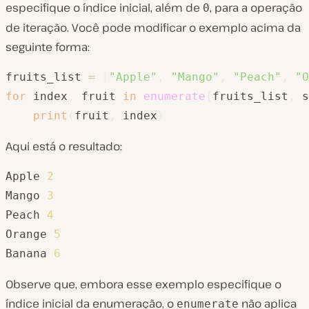
especifique o índice inicial, além de
, para a operação
0
de iteração. Você pode modificar o exemplo acima da
seguinte forma:
fruits_list 
=
[
"Apple"
,
"Mango"
,
"Peach"
,
"O
for
 index
,
 fruit 
in
enumerate
(
fruits_list
,
 s
print
(
fruit
,
 index
)
Aqui está o resultado:
Apple 
2
Mango 
3
Peach 
4
Orange 
5
Banana 
6
Observe que, embora esse exemplo especifique o
índice inicial da enumeração, o
não aplica
enumerate