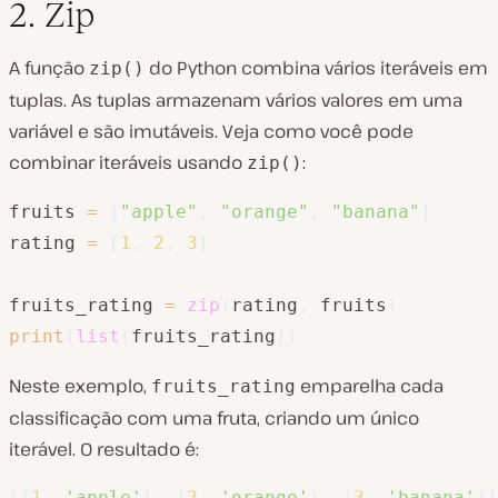
2. Zip
A função
do Python combina vários iteráveis em
zip()
tuplas. As tuplas armazenam vários valores em uma
variável e são imutáveis. Veja como você pode
combinar iteráveis usando
:
zip()
fruits 
=
[
"apple"
,
"orange"
,
"banana"
]
rating 
=
[
1
,
2
,
3
]
fruits_rating 
=
zip
(
rating
,
 fruits
)
print
(
list
(
fruits_rating
)
)
Neste exemplo,
emparelha cada
fruits_rating
classificação com uma fruta, criando um único
iterável. O resultado é:
[
(
1
, 
'apple'
)
, 
(
2
, 
'orange'
)
, 
(
3
, 
'banana'
)
]